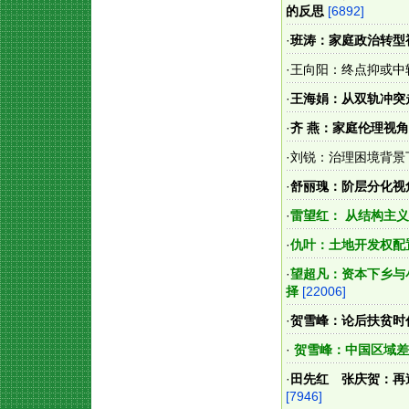
的反思
[6892]
·
班涛：家庭政治转型
·
王向阳：终点抑或中
·
王海娟：从双轨冲突
·
齐 燕：家庭伦理视
·
刘锐：治理困境背景
·
舒丽瑰：阶层分化视
·
雷望红： 从结构主
·
仇叶：土地开发权配
·
望超凡：资本下乡与
择
[22006]
·
贺雪峰：论后扶贫时
·
贺雪峰：中国区域差
·
田先红 张庆贺：再
[7946]