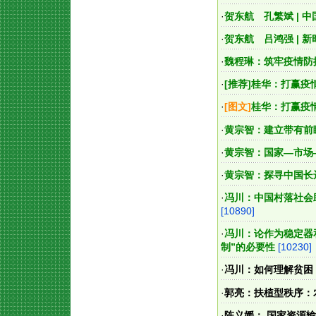
·
贺东航 孔繁斌 | 
·
贺东航 吕鸿强 | 
·
魏程琳：筑牢疫情防
·
[推荐]
桂华：打赢疫
·
[图文]
桂华：打赢疫
·
黄宗智：建立带有前
·
黄宗智：国家—市场
·
黄宗智：探寻中国长
·
冯川：中国村落社会
[10890]
·
冯川：论作为稳定器
制”的必要性
[10230]
·
冯川：如何理解贫困
·
郭亮：扶植型秩序：
·
陈义媛： 国家资源