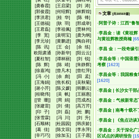
[龚春霞]
[王启梁]
[刘 涛]
[郭俊霞]
[何绍辉]
[林辉煌]
文章
[共38569篇]
[李洪君]
[桂 华]
[陈 锋]
·
阿普子诗：江西“鲁
[王德福]
[耿 羽]
[邢成举]
[王君磊]
[李祖佩]
[贾林州]
·
李昌金：读《黄祖辉
[李 宽]
[袁明宝]
[龚为纲]
与黄祖辉教授商榷
[6
[李元珍]
[黄鹏进]
[陶自祥]
[陈 讯]
[王 会]
[余 练]
·
李昌 金：一段奇缘
欧阳肃通
[孙新华]
[阳云云]
[夏柱智]
[谭林丽]
[刘 锐]
·
李昌金等：中国亟需
[陈 辉]
[陈 靖]
[朱静辉]
考察
[1623]
[徐嘉鸿]
[曾凡木]
[曾红萍]
·
李昌金等：我国粮食
[冯 小]
[余 彪]
[田 孟]
[1620]
[王海娟]
[焦长权]
[吴秋菊]
[谢小芹]
[陈义媛]
[韩鹏云]
·
李昌金 | 长沙女干
[桂晓伟]
[吴 帆]
[王丽惠]
[[管 珊]]
[周 娟]
[范成杰]
·
李昌金：气候新常态
[张建雷]
[刘 倩]
[高万芹]
·
李昌金 | 南粤十载
[印 子]
[刘 磊]
[杜 鹏]
[张雪霖]
[冯 川]
[刘 升]
·
李昌金 | 《焦点访
[石顺林]
[杜园园]
[韩庆龄]
[葛 佳]
[陈文琼]
[李永萍]
·
李昌金：关于深化广
[辛巧巧]
[徐加玉]
[王子愿]
区试点的调研报告
[1