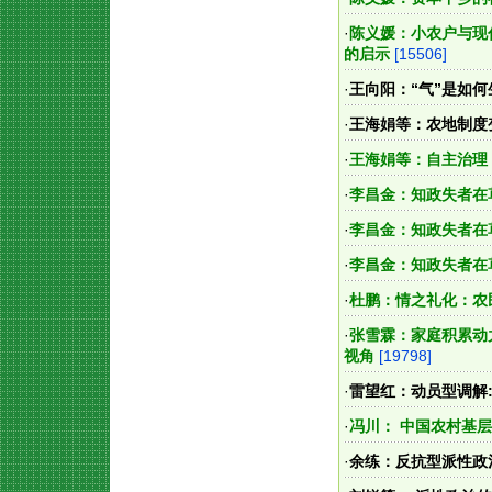
·
陈义媛：小农户与现
的启示
[15506]
·
王向阳：“气”是如
·
王海娟等：农地制度
·
王海娟等：自主治理
·
李昌金：知政失者在
·
李昌金：知政失者在
·
李昌金：知政失者在
·
杜鹏：情之礼化：农
·
张雪霖：家庭积累动
视角
[19798]
·
雷望红：动员型调解
·
冯川： 中国农村基
·
余练：反抗型派性政