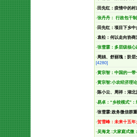
·
田先红：疫情中的村
·
张丹丹： 行政包干
·
田先红：项目下乡中
·
袁松：何以走向协商
·
张雪霖：多层级核心
·
周娟、舒丽瑰：阶层
[4280]
·
黄宗智：中国的一带
·
黄宗智:小农经济理论
·
陈小云、周祥：湖北
·
易卓：“乡校模式”
·
张雪霖:政务微信群
·
贺雪峰：未来十五年
·
吴海龙 :大家庭式