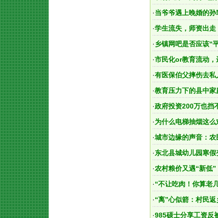
·
当爷爷遇上晚婚的孙
·
学生流失，师资出走
·
乡镇网吧是否应该“
·
市民化or教育流动
·
有医保伯父摔伤去私
·
教育压力下的县中家
·
政府投资200万也
·
为什么电梯抽烟这么
·
城市边缘的声音：农
·
东北县城幼儿园寒假
·
农村粮价又遇“新低
·
“不让吃肉！你算老
·
“离”心似箭：村民返
·
985硕士分享工资