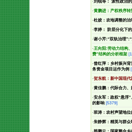
·
刘锐等： 派性政治
·
黄鹏进：产权秩序转
·
杜姣：农地调整的治
·
李婷： 阶层分化下
·
谢小芹:“双轨治理”
·
王向阳:劳动力结构
费”结构的分析框架
[
·
曾红萍：乡村振兴背
务资金项目运作为例
·
贺东航：新中国现代
·
黄佳鹏：代际合力、
·
安永军：政权“悬浮
的影响
[5379]
·
班涛：农村声望地位
·
朱静辉：精英与群众
·
韩鹏云：国家整合乡