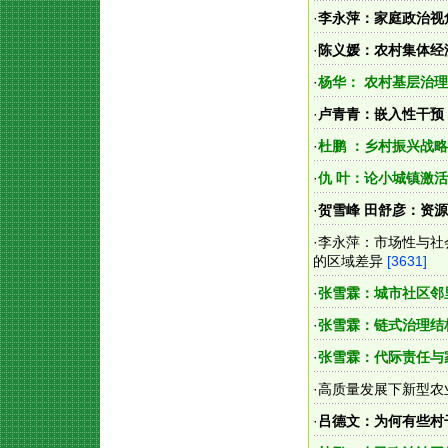
·
李永萍：家庭政治视角
·
陈义媛：农村集体经
·
杨华： 农村基层治
·
卢青青：嵌入性干预
·
杜鹏 ：乡村振兴战
·
仇 叶：论小城镇激
·
贺雪峰 田舒彦：资
·
李永萍：市场性与社
的区域差异
[3631]
·
张雪霖：城市社区邻
·
张雪霖：链式治理结
·
张雪霖：代际责任与
·
高质量发展下新型农
·
吕德文：为何有些村