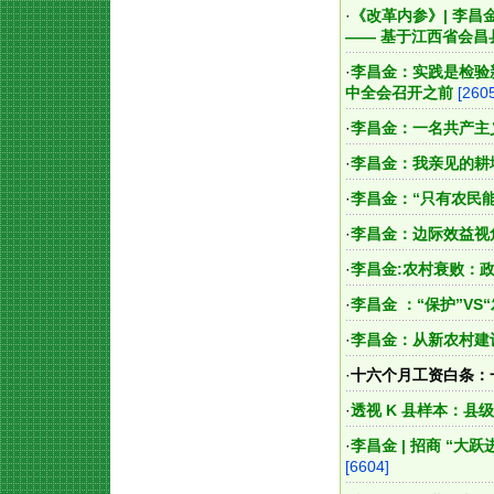
·
《改革内参》| 李
—— 基于江西省会昌
·
李昌金：实践是检验
中全会召开之前
[260
·
李昌金：一名共产主
·
李昌金：我亲见的耕
·
李昌金：“只有农民
·
李昌金：边际效益视
·
李昌金:农村衰败：
·
李昌金 ：“保护”V
·
李昌金：从新农村建
·
十六个月工资白条：
·
透视 K 县样本：县
·
李昌金 | 招商 “
[6604]