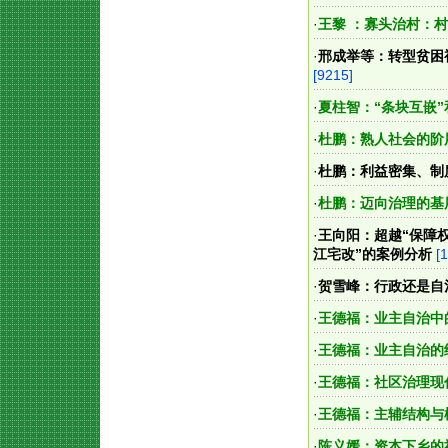
·
王黎 ：寡头治村：
·
邢成举等：转型贫困
[9215]
·
夏柱智：“条块互嵌
·
杜鹏：熟人社会的阶
·
杜鹏：利益密集、制
·
杜鹏：迈向治理的基
·
王向阳：超越“保障
江宅改”的案例分析
[
·
贺雪峰：行政还是自
·
王德福：业主自治中
·
王德福：业主自治的
·
王德福：社区治理现
·
王德福：主辅结构与
·
陈义媛：资本下乡的