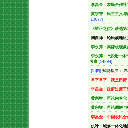
·
李昌金：农民合作社
·
黄宗智：民主主义与
[13877]
·
《维正之供》获选第
·
陶自祥：论民族地区
·
李永萍：高嫁妆现象
·
李永萍： “多元一
考察
[14894]
·
[组图]
赋能基层： 农
·
阜平阜平，我是田野
·
李昌金：政府过度干
·
黄宗智：再论内卷化
·
黄宗智：再论调解与
·
李昌金：中国农民合
·
仇叶：城乡一体化地