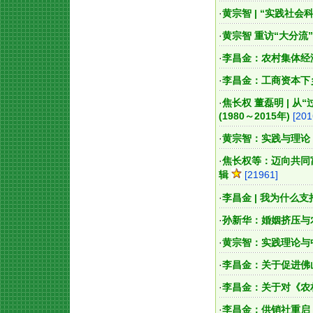
·
黄宗智 | “实践社
·
黄宗智 重访“大分流
·
李昌金：农村集体经
·
李昌金：工商资本下
·
焦长权 董磊明 | 
(1980～2015年)
[201
·
黄宗智：实践与理论
·
焦长权等：迈向共同
辑
[21961]
·
李昌金 | 我为什么
·
孙新华：婚姻挤压与
·
黄宗智：实践理论与
·
李昌金：关于促进佛
·
李昌金：关于对《农
·
李昌金：供销社重启