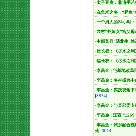
·
太子豆腐：非遗手艺
·
在鱼米之乡，“起鱼”
·
一个男人的24小时
·
农村“外嫁女”给父
·
中部某县“清北生”
·
焦长权：《尽水之利
·
焦长权：《尽水之利
·
李昌金 | 宅基地改
·
李昌金：乡村振兴中
·
李昌金：实践视角下
[3874]
·
李昌金：与某部委专家
·
李昌金 | 江西 “12
·
李昌金：城乡融合视
殇
[3014]