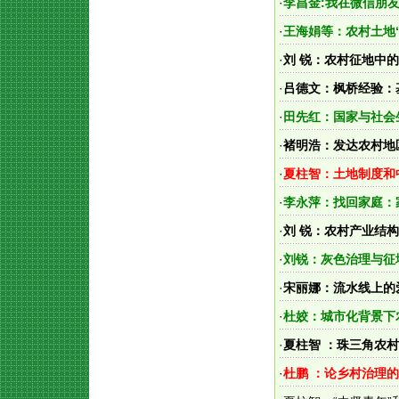
·
李昌金:我在微信朋友
·
王海娟等：农村土地
·
刘 锐：农村征地中
·
吕德文：枫桥经验：
·
田先红：国家与社会
·
褚明浩：发达农村地
·
夏柱智：土地制度和
·
李永萍：找回家庭：
·
刘 锐：农村产业结
·
刘锐：灰色治理与征
·
宋丽娜：流水线上的
·
杜姣：城市化背景下
·
夏柱智 ：珠三角农
·
杜鹏 ：论乡村治理