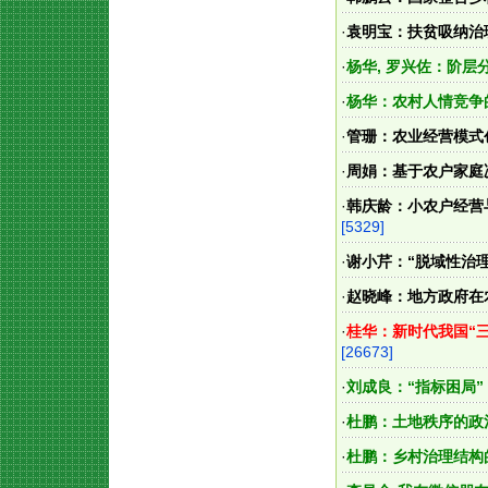
·
袁明宝：扶贫吸纳治
·
杨华, 罗兴佐：阶
·
杨华：农村人情竞争
·
管珊：农业经营模式
·
周娟：基于农户家庭
·
韩庆龄：小农户经营
[5329]
·
谢小芹：“脱域性治
·
赵晓峰：地方政府在
·
桂华：新时代我国“
[26673]
·
刘成良：“指标困局
·
杜鹏：土地秩序的政
·
杜鹏：乡村治理结构