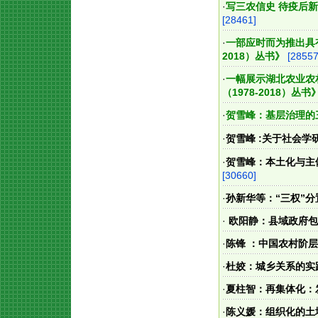
·
写三农信史 待疫后新生
[28461]
·
一部应时而为推出具
2018）丛书》
[28557
·
一幅展示湖北农业农
（1978-2018）丛书
·
贺雪峰：基层治理的
·
贺雪峰 :关于社会
·
贺雪峰：本土化与主
[30660]
·
孙新华等：“三权”
·
欧阳静：县域政府包
·
陈锋 ：中国农村阶
·
杜姣：城乡关系的实
·
夏柱智：再集体化：
·
陈义媛：组织化的土