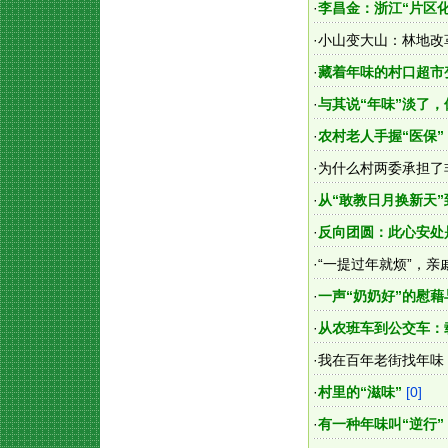
·
李昌金：浙江“片区
·
小山变大山：林地改
·
藏着年味的村口超市
·
与其说“年味”淡了，
·
农村老人手握“医保
·
为什么村两委承担了
·
从“敢教日月换新天
·
反向团圆：此心安处
·
“一提过年就烦”，亲
·
一声“奶奶好”的慰
·
从农班车到公交车：
·
我在百年老街找年味
·
村里的“滋味”
[0]
·
有一种年味叫“逆行