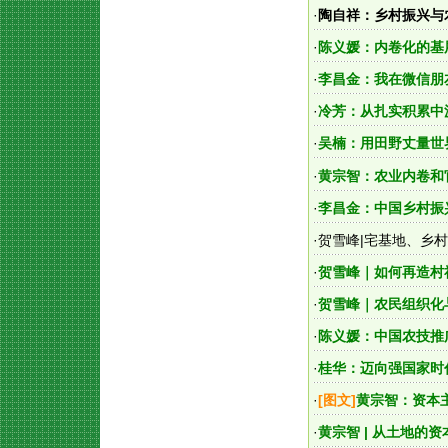
·
陶自祥：乡村振兴与
·
陈义媛：内卷化的基
·
李昌金：我在微信朋
·
冷芳：从扎实积累中
·
吴楠：用田野丈量世
·
黄宗智：农业内卷和
·
李昌金：中国乡村振
·
贺雪峰|宅基地、乡
·
贺雪峰｜如何再造村
·
贺雪峰｜农民组织化
·
陈义媛：中国农技推
·
桂华：迈向强国家时
·
[图文]
黄宗智：资本
·
黄宗智 | 从土地的