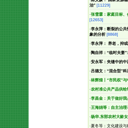
治”
[11229]
·
张雪霖：家庭目标、
[12653]
·
李永萍：断裂的公共
象的分析
[8868]
·
李永萍： 养老，抑
·
陶自祥：“临时夫妻”
·
安永军：夹缝中的中
·
吕德文：“混合型”
·
林辉煌丨“市民权”
·
农村准公共产品供给
·
李昌金：关于做好我
·
王海娟等：自主治理
·
杨华.东部农村大龄
·
夏冬等：文化建设与