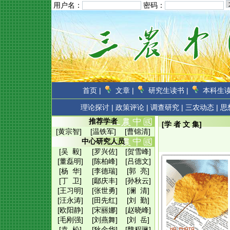
用户名：
密码：
首页 |
文章 |
研究生读书 |
本科生读
理论探讨 |
政策评论 |
调查研究 |
三农动态 |
思
推荐学者
[学 者 文 集]
[黄宗智]
[温铁军]
[曹锦清]
中心研究人员
[吴 毅]
[罗兴佐]
[贺雪峰]
[董磊明]
[陈柏峰]
[吕德文]
[杨 华]
[李德瑞]
[郭 亮]
[丁 卫]
[鄢庆丰]
[孙秋云]
[王习明]
[张世勇]
[澜 清]
[汪永涛]
[田先红]
[刘 勤]
[欧阳静]
[宋丽娜]
[赵晓峰]
[毛刚强]
[刘燕舞]
[刘 岳]
[袁 松]
[狄金华]
[魏程琳]