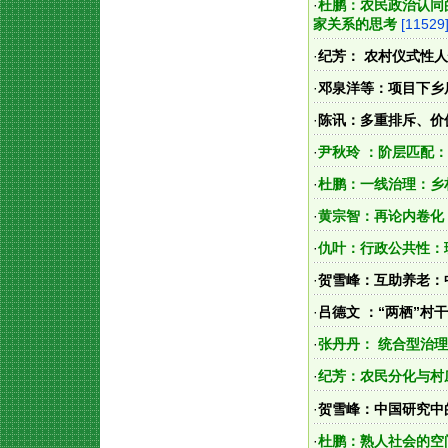
·
杜鹏：农民政治认同
家关系的思考
[11529
·
纪芳： 农村仪式性
·
邓泉洋等：项目下乡
·
陈讯：多重排斥、价
·
尹秋玲 ：阶层匹配
·
杜鹏：一线治理：乡
·
黄宗智：再论内卷化
·
仇叶：行政公共性：
·
贺雪峰：互助养老：
·
吕德文 ：“两栖”村
·
张丹丹： 统合型治
·
纪芳：农民分化与村
·
贺雪峰：中国研究中
·
杜鹏：熟人社会的空