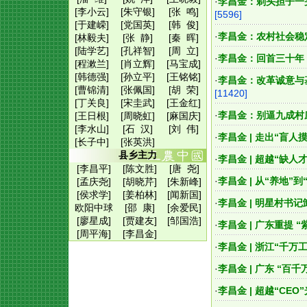
·
李昌金：剃头担子一
[李小云]
[朱守银]
[张 鸣]
[5596]
[于建嵘]
[党国英]
[韩 俊]
·
李昌金：农村社会稳
[林毅夫]
[张 静]
[秦 晖]
[陆学艺]
[孔祥智]
[周 立]
·
李昌金：回首三十年
[程漱兰]
[肖立辉]
[马宝成]
[韩德强]
[孙立平]
[王铭铭]
·
李昌金：改革诚意与基
[曹锦清]
[张佩国]
[胡 荣]
[11420]
[丁关良]
[宋圭武]
[王金红]
·
李昌金：别逼九成村庄
[王日根]
[周晓虹]
[麻国庆]
[李水山]
[石 汉]
[刘 伟]
·
李昌金 | 走出“盲
[长子中]
[张英洪]
县乡主力
·
李昌金 | 超越“缺
[李昌平]
[陈文胜]
[唐 尧]
·
李昌金 | 从“养地
[孟庆尧]
[胡晓芹]
[朱新峰]
[侯求学]
[姜柏林]
[闻新国]
·
李昌金 | 明星村书
欧阳中球
[邵 康]
[余爱民]
[廖星成]
[贾建友]
[邹国浩]
·
李昌金 | 广东重提
[周平海]
[李昌金]
·
李昌金 | 浙江“千
·
李昌金 | 广东 “
·
李昌金 | 超越“C