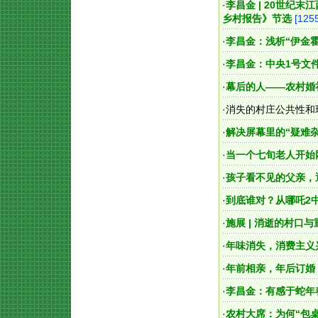
·
李昌金 | 20世纪
乡村报告》节选
[125
·
李昌金：浅析“伊金
·
李昌金：中央1号文
·
幕后的人——农村婚
·
消失的村庄公共性和
·
解决屏幕里的“疑难
·
当一个七旬老人开始
·
孩子看不见的父亲，
·
到底谁对？从哪吒2
·
施展 | 消逝的村口
·
年味消失，消费主义
·
年前相亲，年后订婚
·
李昌金：有感于蛇年
·
农村大席：为何“包