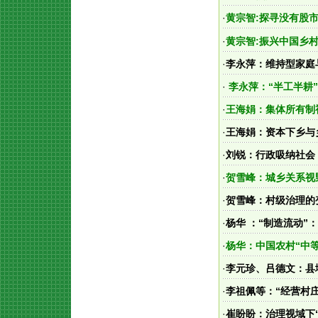
·
黄宗智:探寻没有股
·
黄宗智:振兴中国乡
·
李永萍：维持型家庭
·
李永萍：“半工半耕
·
王海娟：集体所有制
·
王海娟：资本下乡与
·
刘锐：行政吸纳社会
·
贺雪峰：城乡关系视
·
贺雪峰：村级治理的
·
杨华 ：“制造流动
·
杨华：中国农村“中
·
李元珍、吕德文：县
·
李祖佩等：“经营村
·
崔盼盼：治理视域下