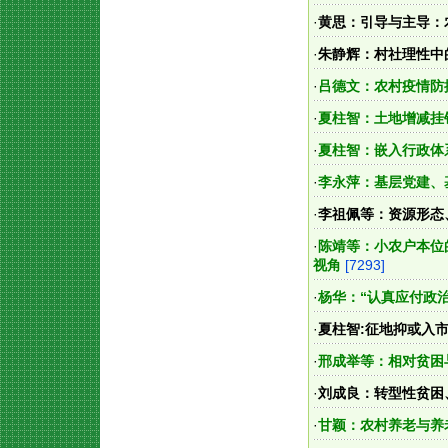
·
黄思：引导与主导：
·
朱静辉：村社理性中
·
吕德文：农村疫情防
·
夏柱智：土地增减挂
·
夏柱智：嵌入行政体系
·
李永萍：基层党建、
·
李祖佩等：资源形态
·
陈靖等：小农户本位
视角
[7293]
·
杨华：“认真应付政
·
夏柱智:征地抑或入
·
邢成举等：相对贫困
·
刘成良：转型性贫困
·
甘颖：农村养老与养