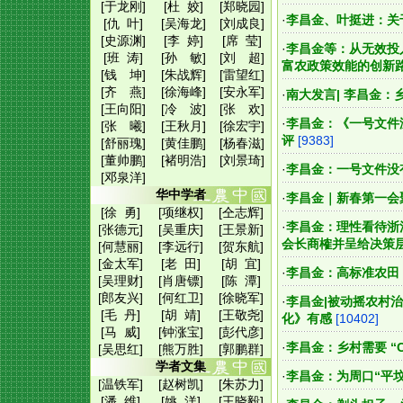
[于龙刚]
[杜 姣]
[郑晓园]
·
李昌金、叶挺进：关
[仇 叶]
[吴海龙]
[刘成良]
[史源渊]
[李 婷]
[席 莹]
·
李昌金等：从无效投
[班 涛]
[孙 敏]
[刘 超]
富农政策效能的创新
[钱 坤]
[朱战辉]
[雷望红]
[齐 燕]
[徐海峰]
[安永军]
·
南大发言| 李昌金
[王向阳]
[冷 波]
[张 欢]
·
李昌金：《一号文件
[张 曦]
[王秋月]
[徐宏宇]
评
[9383]
[舒丽瑰]
[黄佳鹏]
[杨春滋]
[董帅鹏]
[褚明浩]
[刘景琦]
·
李昌金：一号文件没有
[邓泉洋]
华中学者
·
李昌金｜新春第一会
[徐 勇]
[项继权]
[仝志辉]
·
李昌金：理性看待浙
[张德元]
[吴重庆]
[王景新]
会长商榷并呈给决策
[何慧丽]
[李远行]
[贺东航]
[金太军]
[老 田]
[胡 宜]
·
李昌金：高标准农田
[吴理财]
[肖唐镖]
[陈 潭]
[郎友兴]
[何红卫]
[徐晓军]
·
李昌金|被动摇农村
[毛 丹]
[胡 靖]
[王敬尧]
化》有感
[10402]
[马 威]
[钟涨宝]
[彭代彦]
·
李昌金：乡村需要 “
[吴思红]
[熊万胜]
[郭鹏群]
学者文集
·
李昌金：为周口“平坟
[温铁军]
[赵树凯]
[朱苏力]
[潘 维]
[姚 洋]
[王晓毅]