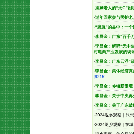
·
摆摊老人的“无G”
·
过年回家参与照护老
·
“瘸腿”的县中：一
·
李昌金：广东“百千
·
李昌金：解码“无中生
村电商产业发展的调
·
李昌金：广东云浮“
·
李昌金：集体经济真
[9215]
·
李昌金：乡镇新困境
·
李昌金：关于中央再
·
李昌金：关于广东破
·
2024返乡观察｜只
·
2024返乡观察 |