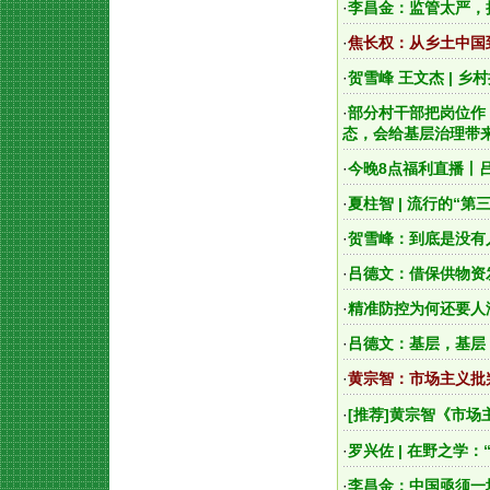
·
李昌金：监管太严，
·
焦长权：从乡土中国
·
贺雪峰 王文杰 | 
·
部分村干部把岗位作
态，会给基层治理带
·
今晚8点福利直播丨
·
夏柱智 | 流行的“
·
贺雪峰：到底是没有
·
吕德文：借保供物资
·
精准防控为何还要人
·
吕德文：基层，基层
·
黄宗智：市场主义批
·
[推荐]
黄宗智《市场
·
罗兴佐 | 在野之学
·
李昌金：中国亟须一