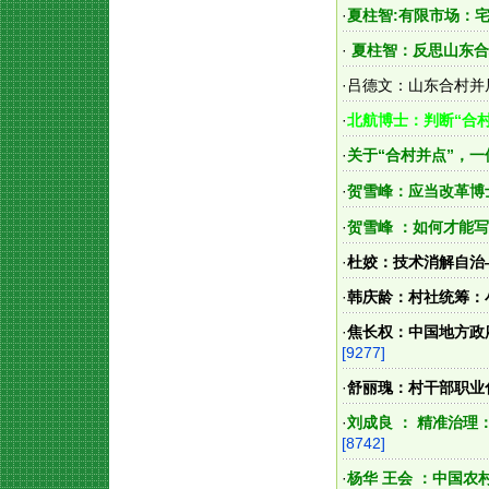
·
夏柱智:有限市场：
·
夏柱智：反思山东合
·
吕德文：山东合村并
·
北航博士：判断“合
·
关于“合村并点”，
·
贺雪峰：应当改革博
·
贺雪峰 ：如何才能
·
杜姣：技术消解自治
·
韩庆龄：村社统筹：
·
焦长权：中国地方政府
[9277]
·
舒丽瑰：村干部职业
·
刘成良 ： 精准治
[8742]
·
杨华 王会 ：中国农