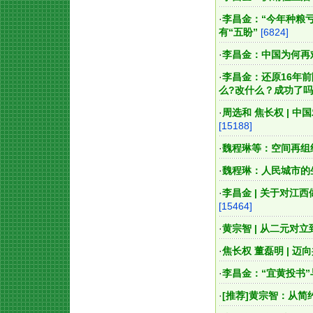
·
李昌金：“今年种粮亏4
有“五盼”
[6824]
·
李昌金：中国为何再
·
李昌金：还原16年前
么?改什么？成功了
·
周选和 焦长权 | 
[15188]
·
魏程琳等：空间再组
·
魏程琳：人民城市的
·
李昌金 | 关于对江
[15464]
·
黄宗智 | 从二元对
·
焦长权 董磊明 | 
·
李昌金：“宜黄投书
·
[推荐]
黄宗智：从简