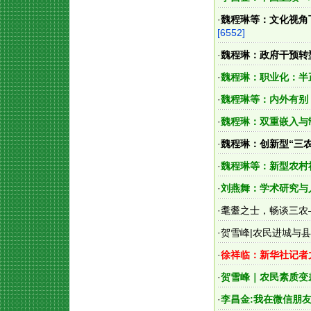
·
魏程琳等：文化视角
[6552]
·
魏程琳：政府干预转
·
魏程琳：职业化：半
·
魏程琳等：内外有别
·
魏程琳：双重嵌入与
·
魏程琳：创新型“三
·
魏程琳等：新型农村
·
刘燕舞：学术研究与
·
耄耋之士，畅谈三农
·
贺雪峰|农民进城与
·
徐祥临：新华社记者
·
贺雪峰｜农民素质变
·
李昌金:我在微信朋