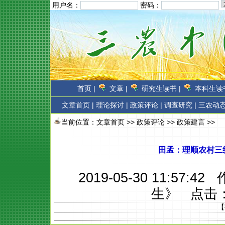
用户名：
密码：
首页 |
文章 |
研究生读书 |
本科生读书
文章首页
|
理论探讨 |
政策评论 |
调查研究 |
三农动态
当前位置：
文章首页
>>
政策评论
>>
政策建言
>>
田孟：理顺农村三
2019-05-30 11:57:4
生》
点击
【