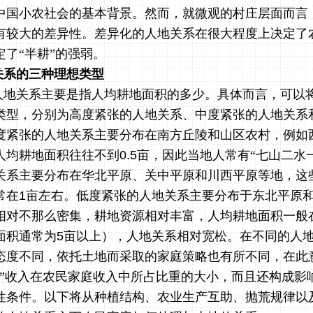
中国小农社会的基本背景。然而，就微观的村庄层面而言
有较大的差异性。差异化的人地关系在很大程度上决定了
了“半耕”的强弱。
关系的三种理想类型
人地关系主要是指人均耕地面积的多少。具体而言，可以
类型，分别为高度紧张的人地关系、中度紧张的人地关系
度紧张的人地关系主要分布在南方丘陵和山区农村，例如
人均耕地面积往往不到
0.5
亩，因此当地人常有“七山二水
关系主要分布在华北平原、关中平原和川西平原等地，这
常在
1
亩左右。低度紧张的人地关系主要分布于东北平原
相对不那么密集，耕地资源相对丰富，人均耕地面积一般
面积通常为
5
亩以上），人地关系相对宽松。在不同的人
态度不同，依托土地而采取的家庭策略也有所不同，在此
耕”收入在农民家庭收入中所占比重的大小，而且还构成影
性条件。以下将从种植结构、农业生产互助、抛荒规律以