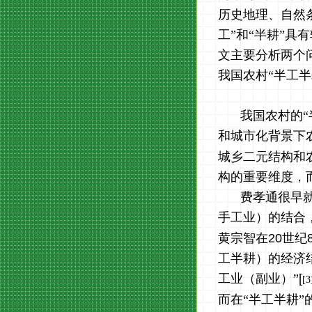
历史地理、自然
工”和“半耕”具
文主要分析两个
我国农村“半工半
我国农村的
和城市化背景下
城乡二元结构和
构的重要维度，
费孝通很早
手工业）的结合
黄宗智在
20
世纪
工半耕）的经济
工业（副业）”
[
[3
而在“半工半耕