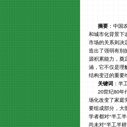
摘要
：中国
和城市化背景下
市场的关系则决
造出了强弱有别
源积累能力，奠
涵，它不仅是理
结构变迁的重要
关键词
：半
20
世纪
80
年
场化改变了家庭
要组成部分，大
学者都对“半工
尚未对“半工半