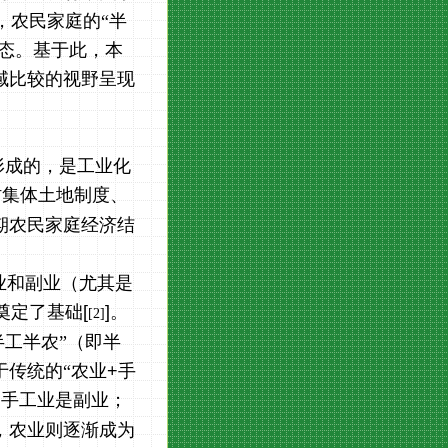
，农民家庭的“半
形态。基于此，本
域比较的视野呈现
形成的，是工业化
村集体土地制度、
期农民家庭经济结
业和副业（尤其是
奠定了基础
[
]
。
[2]
工半农”（即半
于传统的“农业
+
手
，手工业是副业；
，农业则逐渐成为