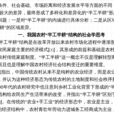
条件、社会基础、市场距离和经济发展水平等方面的不同
有较大的差异，最终形成了多样化和差异化的“半工半耕”
问题：一是对“半工半耕”的内涵进行具体分析；二是从区
耕”的区域差异。
一、我国农村“半工半耕”结构的社会学思考
“半工半耕”结构是在改革开放以来农村市场化进程中逐渐
农民家庭主要的经济模式
[
]
，其形成的前提和基础是农
[1]
农村传统家庭制度。“半工半耕”这一概念不仅是理解转型
而且也是理解中国农村经济社会结构变迁的重要维度。
就指出，中国传统农村从来不是纯粹的农业经济，而是农
，并认为这种经济形态为传统农村的土地制度和社会秩序
80
年代的农村研究中也注意到乡村工业化背景下形成的“半
结构给农民生产生活带来的改变，并指出“半工半耕”区别
]
。在传统的“农业
+
手工业”的经济形态中，农业是主业
]
”的经济结构中，农村青壮年劳动力进城务工经商成为主业