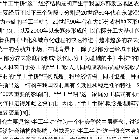
“半工半耕”这一经济结构最初产生于我国东部发达地区
主要经历了以下三个阶段，分别是
20
世纪
80
年代在东部沿
乡为基础的半工半耕”、
20
世纪
90
年代在大部分农村地区形
耕”
[
]
、以及
2000
年以来逐步形成的“以代际分工为基础的
[5]
着我国工业化和城市化进程的快速推进，越来越多的农民
统一的劳动力市场。在此背景下，除了少部分已经城市化
大部分农民家庭都形成“以代际分工为基础的半工半耕”的
”收入和来自于务工的“半工”收入共同构成农民家庭经济收
农村的“半工半耕”结构既是一种经济结构，同时也是一种
并指出这一结构在我国农村具有长期性和稳定性的特征，
了非常重要的影响
[5]
。“半工半耕”这一家庭分工模式有助
为何推进得如此之快
[
]
。因此，“半工半耕”概念是理解
[7]
重要变量
[
]
。
[8]
究主要是将“半工半耕”作为一个社会学的中层概念，讨论
经济社会结构的影响，但缺乏对“半工半耕”这一概念本身