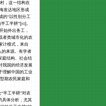
农村，这一结构在
海发达地区形成
成的“以性别分工
半工半耕”
[
]
。
[6]
开始外出务工，
或者类城市化的农
家计模式，来自
入的来源。有学者
家庭结构、社会结
对我国的经济发展
于理解中国的工业
转型期农民家庭和
“半工半耕”对农
的具体分析，尤其