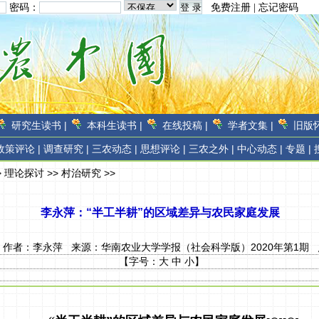
密码：
免费注册
|
忘记密码
研究生读书 |
本科生读书 |
在线投稿 |
学者文集 |
旧版怀
政策评论 |
调查研究 |
三农动态 |
思想评论 |
三农之外 |
中心动态 |
专题 |
>
理论探讨
>>
村治研究
>>
李永萍：“半工半耕”的区域差异与农民家庭发展
07 作者：
李永萍
来源：
华南农业大学学报（社会科学版）2020年第1期
【字号：
大
中
小
】