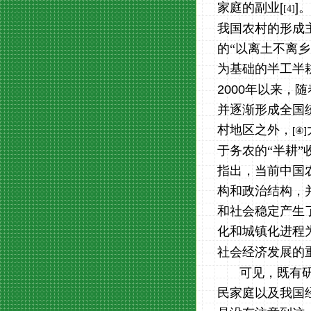
家庭的副业
[
]
。
[4]
我国农村的形成
的“以离土不离
为基础的半工半
2000
年以来，随
并逐渐形成全国
村地区之外，
[
]
④
于务农的“半耕
指出，当前中国
构和政治结构，
和社会稳定产生
化和城镇化进程
社会经济发展的
可见，既有研
民家庭以及我国