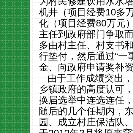
为村民修建饮用水水
机井（
项目经费
10
多
化（
项目经费
80
万元
主任到政府部门争取
多由村主任、村支书
行垫付，然后通过
“一
金、向政府申请奖补
由于工作成绩突出
乡镇政府的高度认可
换届选举中连选连任
随后的几个任期内，
园、成立村庄保洁队