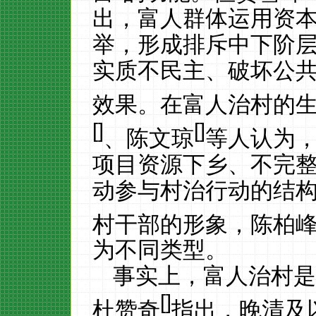
出，富人群体运用资
举，形成排斥中下阶
实质不民主、破坏公
效果。在富人治村的
[
]
[
]
、陈文琼
等人认为
项目资源下乡、不完
动参与村治行动的结
村干部的形象，陈柏
为不同类型。
事实上，富人治村
[
]
杜赞奇
指出，晚清及