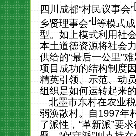
四川成都
“村民议事会”
[
]
乡贤理事会”
等模式成
型。如上模式利用社
本土道德资源将社会
供给的
“最后一公里”
项目成功的结构制度
精英引领、示范、动
组织是如何运转起来
北墨市东村在农业
弱涣散村。
自
1997
年
了派性，
“革新派”要
题，“保守派”则支持