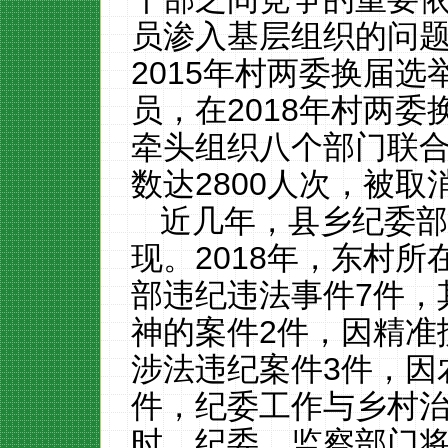
员渗入基层组织的
问
2015
年村两委换届选
员，在
2018
年村两委
牵头组织八个部门
联
数达
2800
人次
，被取
近几年，县乡纪委
现。
2018
年，东村所
部违纪违法事件
7
件，
神的案件
2
件，因精准
涉法违纪案件
3
件，因
件，纪委工作与乡村
时，纪委
、监察部门