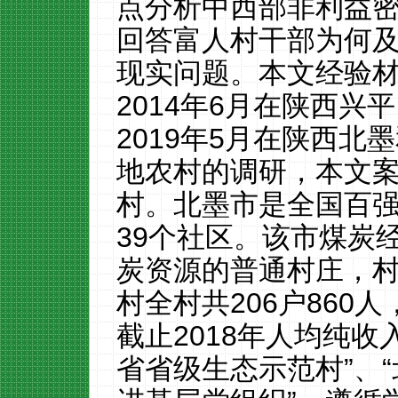
点分析中西部非利益
回答富人村干部为何
现实问题。本文经验
2014
年
6
月在陕西兴平
2019
年
5
月在陕西
北墨
地农村的调研，本文
村。北墨市是全国百
39
个社区。
该市煤炭
炭资源的普通村庄，
村
全村共
206
户
860
人
截止
2018
年人均纯收
省省级生态示范村”、“