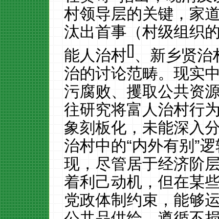
村领导层的关键，家
汰出首事（村级组织
[
]
能人治村
、新乡贤治
治的讨论范畴。现实
污腐败、攫取公共资
往研究将富人治村行
象刻板化，未能深入
治村中的
“内外有别”
现，尽管居于经济阶
着利己动机，但在某
党政体制约束，能够
公共品供给，遵循不