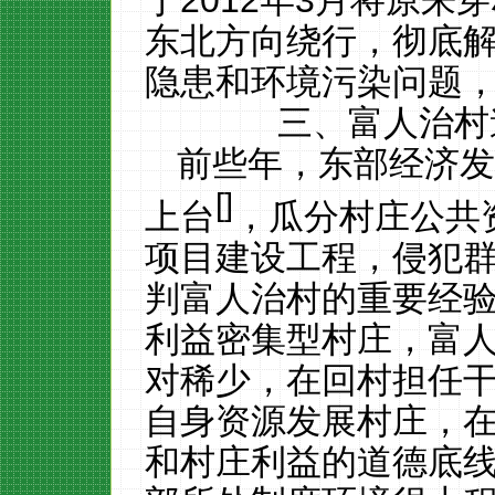
于
2012
年
3
月将原来穿
东北方向绕行，彻底
隐患和环境污染问题
三、富人治村
前些年，东部经济
[
]
上台
，瓜分村庄公共
项目建设工程，侵犯
判富人治村的重要经
利益密集型村庄，富
对稀少，在回村担任
自身资源发展村庄，
和村庄利益的道德底