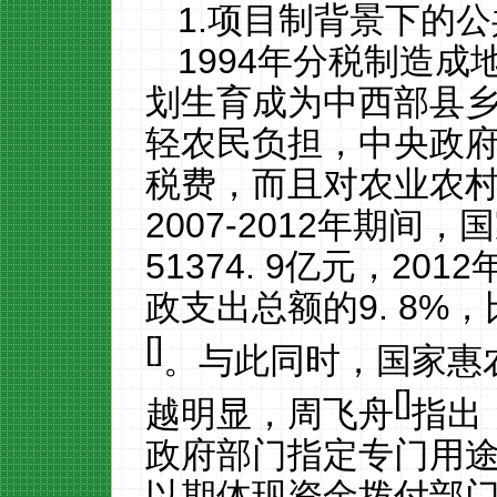
1.项目制背景下的
1994
年分税制造成
划生育成为中西部县
轻农民负担，中央政
税费，而且对农业农
2007-2012
年期间，国
51374. 9
亿元，
2012
政支出总额的
9. 8%
，
[
]
。与此同时，国家惠
[
]
越明显，周飞舟
指出
政府部门指定专门用
以期体现资金拨付部