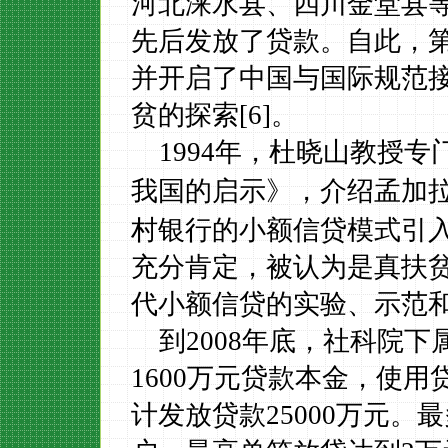
河北涞水县、四川金堂县
先后发放了贷款。自此，
并开启了中国与国际规范
贫的探索
[6]
。
1994
年，杜晓山教授专
》，
介绍
我国的启示
孟加
村银行的小额信贷模式引
充分肯定，被认为是真扶
代小额信贷的实验、示范
到
2008
年底，社科院下
1600
万元贷款本金，使用
计发放贷款
25000
万元。最