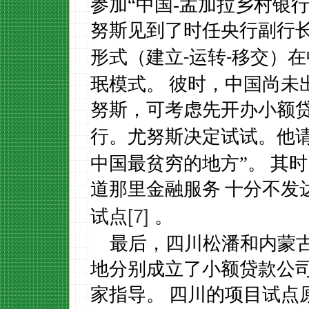
参加“中国
-
孟加拉乡村银行
努斯
见到了时任央行副行
形式（建立
-
运转
-
移交）在
珉模式。
彼时，中国尚未
努斯，可考虑先开办小额
尤努斯决定试试。他
行。
中国最贫穷的地方”。
其时
道那里金融服务
十分不发
[7]
试点
。
最后，
四川松潘和内蒙
地分别成立了小额贷款公
家指导。
四川的项目试点