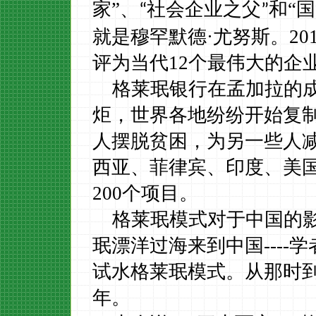
家”、
和
“
“
社会企业之父
”
就是穆罕默德
·尤努斯。
20
评为当代
12
个最伟大的企
格莱珉银行在孟加拉的
炬，世界各地纷纷开始复
人摆脱贫困，为另一些人
西亚、菲律宾、印度、美
200
个项目。
格莱珉模式对于中国的
珉漂洋过海
来到中国
----
学
试水
格莱珉模式
。
从那时
年。