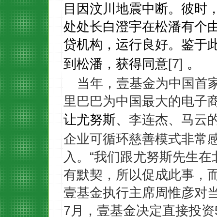
目因汶川地震中断。彼时
处处长白澄宇在松潘有个
贷机构，运行良好。鉴于
[7]
到松潘，获得同意
。
当年，壹基金
为中国首
里巴巴
为中国最大的电子
李连杰、马云
让
、
尤努斯
企业可循环慈善模式非常
入。
“我们跟尤努斯先生在
有默契，所以促成此事，而
壹基金执行主席周惟彦对
7月，壹基金决定直接投资