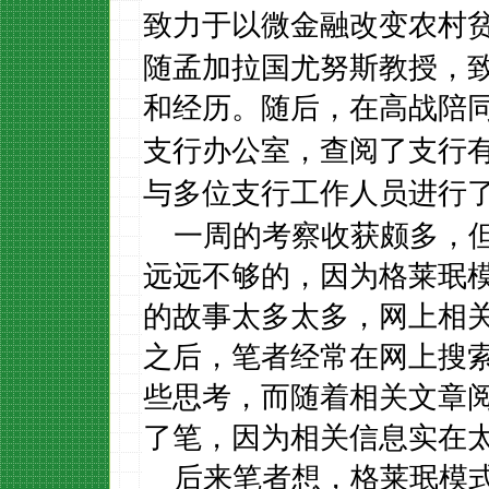
致力于
以微金融改变农村
随孟加拉国尤努斯教授，
和经历。随后，在高战陪
办公室，查阅了
支行
支行
与多位
工作人员进行
支行
一周的考察收获颇多，
远远不够的，因为格莱珉
的故事太多太多，网上相
之后
，
笔者经常在网上搜
些思考
，而
随着相关文章
了笔，
因为相关信息实在
后来笔者想，格莱珉模