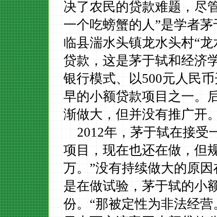
决了农民的贷款难题，
尽
一个吃螃蟹的人”是
学者
茅
临县湍水头镇龙水头村“龙
贷款，这是茅于轼和经济
银行
模式、
以
500
元人民币
早的小额贷款项目之一。
渐
做大，
但
并没有推广开
2012
年，茅于轼在接受
项目，现在也还在做，但
万。
”
没有持续做大的原因
是在做试验，茅于轼的小
份。
“那被定性为非法经营