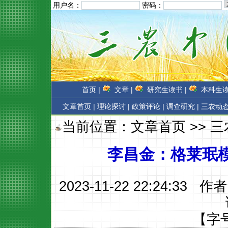
用户名：
密码：
首页 |
文章 |
研究生读书 |
本科生读
文章首页
|
理论探讨 |
政策评论 |
调查研究 |
三农动态
当前位置：
文章首页
>>
三
李昌金：格莱珉模
2023-11-22 22:24:33 作
【字