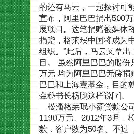
的还有马云，一起探讨可能
宣布，阿里巴巴捐出500
展项目。这笔捐赠被媒体称
捐赠，格莱珉中国将成为
组织。”此后，马云又拿出
目。 虽然阿里巴巴的股份只
万元 均为阿里巴巴无偿捐
巴巴和上海壹基金，目的就
金秘书长
杨鹏
这样说
[7]
。
松潘格莱珉小额贷款公
1190万元
。
2012年3月
款，客户数为50名。不过