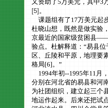
又资助了
5
万美元，其中
3
[5]
。
课题组
有了
17
万美元
起
杜晓山想，既然是做实验
京最近的国家级贫困县
—
验点。杜解释道：“易县位
区、丘陵和平原，地理要
格局
[6]
。”
1994
年初
-
-1995
年
11
月
分别在河北省的易县和河
为社团组织，建立起三个
地运作起来。后来还把试