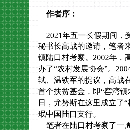
作者序：
2021
年五一长假期间，
秘书长高战的邀请，笔者
考察。
2002
年，
镇陆口村
办了“农村发展协会”。
200
的
，高战
轼、温铁军
提议
，即
“窑湾镇
首个扶贫基金
日，尤努斯在这里成立了“
。
珉中国陆口支行
笔者在
考察了一
陆口村