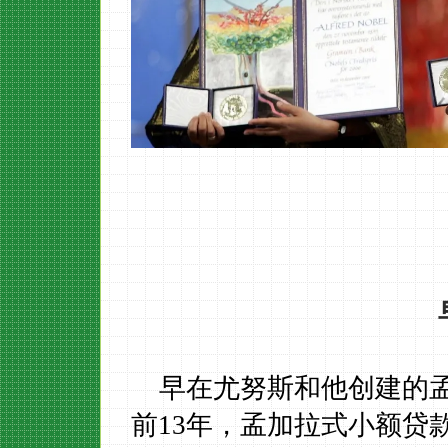
早在
尤努斯和他创
建
的
前
13
年
，孟加拉式小额贷