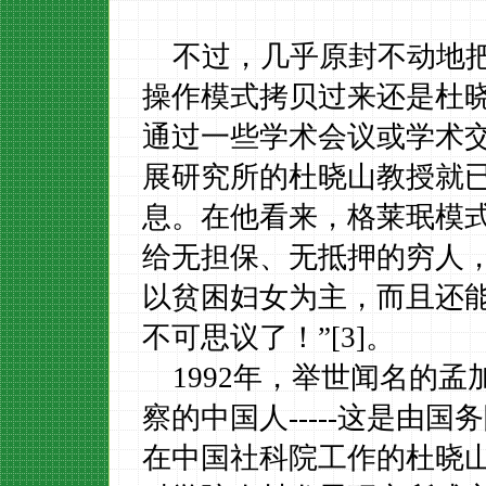
不过，
几乎原封不动地
操作模式拷贝过来
还是
杜
通过一些学术会议或学术
展研究所
的
杜晓山
教授
就
息。在他看来，格莱珉模
给无担保、无抵押的穷人
以贫困妇女为主，而且还
不可思议了！”
[3]
。
1992
年，举世闻名的孟
察的中国人
-----
这是由国务
在中国社科院工作的杜晓