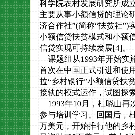
科学院农村发展研究所成立
主要从事小额信贷的理论
济合作社”
(
简称“扶贫社”
)
小额信贷扶贫模式和小额
信贷实现可持续发展
[4]
。
课题组
从
1993
年开始实
首次在中国正式引进和使
拉
“乡村银行”小额信贷扶
接轨的模式运作，试图探
1993
年
10
月，杜晓山再
参与培训学习。回国后，
万美元，开始推行他的乡