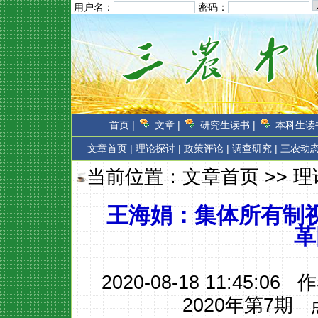
用户名：
密码：
首页 |
文章 |
研究生读书 |
本科生读书
文章首页
|
理论探讨 |
政策评论 |
调查研究 |
三农动态
当前位置：
文章首页
>>
理
王海娟：集体所有制
革
2020-08-18 11:45:06
2020年第7期
点