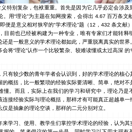
词含义特别复杂，包袱重重。首先是因为它几乎必定会涉及
用“理论”为主题在知网搜索，会得出 4.67 百万条文献（2
，即便是意义相对狭窄的“学术理论”题（12，432 条文献
 条），目前也已经被构建为一种专业，唯有专家们才能转释
论还是一般意义的学术理论都如此，严重脱离真实的世界
多会将“理论”认作一个比较繁杂、较难读懂或太过高深 的
，只有较少数的青年学者会认识到，好的学术理论的核心
握的概括，比一般繁琐的经验实际要清晰、简单，绝对不
难懂。而且，实际上在我们的学习和研究中，理论乃是
该连接经验实际与理论概括，那样才有可能真正超越单一
么仅是抽象的理论空谈，那样的二元分别对立。
年来学习、使用、教学生们掌控学术理论的经验，认为其
掌握的。笔者倡议的第一步是，同时学习以下四大现有