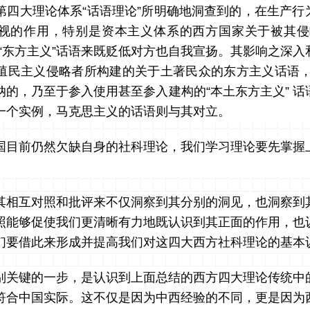
四大理论体系“话语理论”所明确地洞查到的，在生产行为
视的作用，特别是资本主义体系的西方国家关于被其侵
的“东方主义”话语来既贬低对方也自我宣扬。其影响之深入
殖民主义侵略者所构建的关于土著民众的东方主义话语，
纳的，乃至于参入使用甚至参入建构的“本土东方主义” 话
一个实例，马克思主义的话语则与其对立。
国目前仍然欠缺自身的社科理论，我们学习理论要先掌握
。
其相互对照和批评来不仅洞察到其分别的洞见，也洞察到
照能够促使我们更清晰有力地既认识到其正面的作用，也
们要借此来形成并提高我们对这四大西方社科理论的基本
别关键的一步，是认识到上面总结的西方四大理论传统中
符合中国实际。这不仅是因为中西经验的不同，更是因为