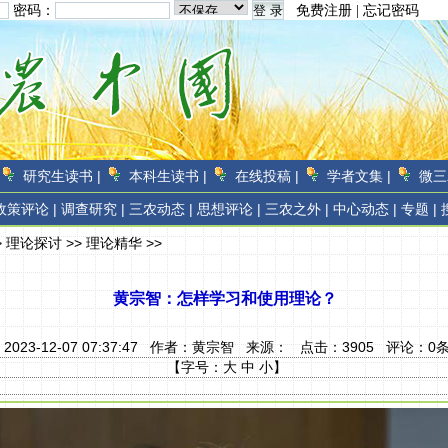
密码：
免费注册
|
忘记密码
研究生读书 |
本科生读书 |
在线投稿 |
学者文集 |
微三
政策评论 |
调查研究 |
三农动态 |
思想评论 |
三农之外 |
中心动态 |
专题 |
>
理论探讨
>>
理论精华
>>
黄宗智：怎样学习和使用理论？
2023-12-07 07:37:47 作者：
黄宗智
来源：
点击：
3905
评论：
0
【字号：
大
中
小
】