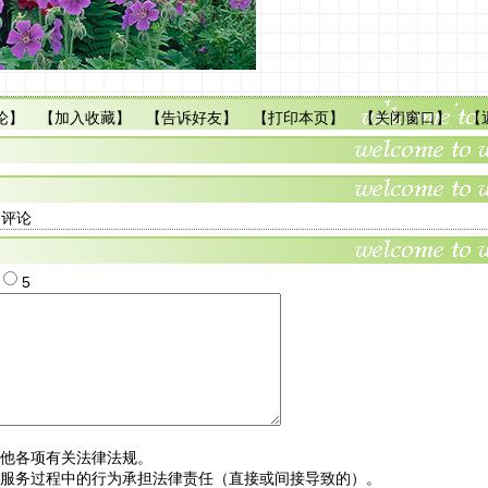
论
】 【
加入收藏
】 【
告诉好友
】 【
打印本页
】 【
关闭窗口
】 【
多评论
4
5
其他各项有关法律法规。
站服务过程中的行为承担法律责任（直接或间接导致的）。