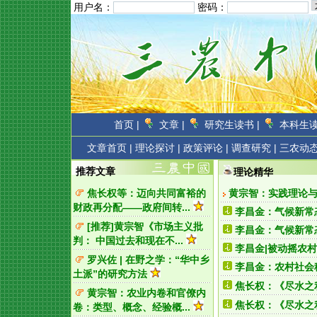
用户名：
密码：
首页 |
文章 |
研究生读书 |
本科生读
文章首页
|
理论探讨 |
政策评论 |
调查研究 |
三农动态
推荐文章
理论精华
焦长权等：迈向共同富裕的
黄宗智：实践理论与
财政再分配——政府间转...
李昌金：气候新常
[推荐]
黄宗智《市场主义批
李昌金：气候新常
判： 中国过去和现在不...
李昌金|被动摇农村
罗兴佐 | 在野之学：“华中乡
李昌金：农村社会稳
土派”的研究方法
焦长权：《尽水之
黄宗智：农业内卷和官僚内
焦长权：《尽水之
卷：类型、概念、经验概...