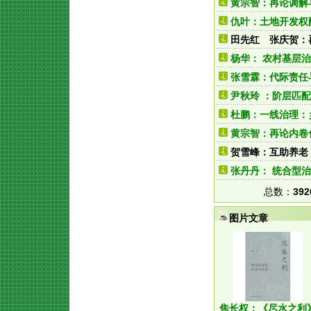
黄宗智：再论调解
仇叶：土地开发权
田先红 张庆贺：再
杨华： 农村基层
张雪霖：代际责任
尹秋玲 ：阶层匹
杜鹏：一线治理：
黄宗智：再论内卷
贺雪峰：互助养老
张丹丹： 统合型
总数：
392
图片文章
焦长权：《尽水之利