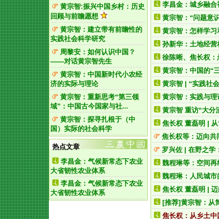
李昌金：城乡融合视
黄宗智:振兴中国乡村：历史
回顾与前瞻愿想
黄宗智：“问题意
黄宗智：建立带有前瞻性的
黄宗智：怎样学习
实践社会科学研究
孙新华：土地经营
周黎安：如何认识中国？
徐陈晰、焦长权：悬
——对话黄宗智先生
黄宗智：中国的“三实
黄宗智：中国新时代小农经
济的实际与理论
黄宗智 | “实践
黄宗智：重新思考“第三领
黄宗智：实践与理
域”：中国古今国家与社...
黄宗智 重访“大分
黄宗智：探寻扎根于（中
焦长权 董磊明 | 
国）实际的社会科学
焦长权等：迈向共
热点文章
罗兴佐 | 在野之
李昌金：气候新常态下农业
魏程琳等：空间再
大省韧性农业体系
魏程琳：人民城市
李昌金：气候新常态下农业
焦长权 董磊明 |
大省韧性农业体系
[推荐]
黄宗智：从
焦长权：从乡土中