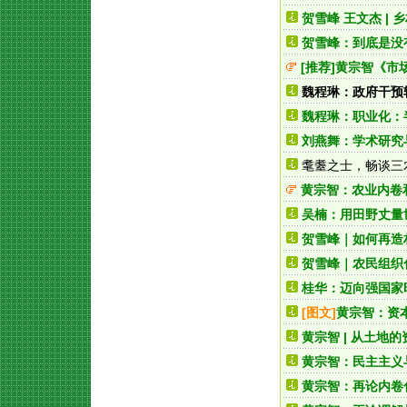
贺雪峰 王文杰 |
贺雪峰：到底是没
[推荐]
黄宗智《市场
魏程琳：政府干预
魏程琳：职业化：
刘燕舞：学术研究
耄耋之士，畅谈三
黄宗智：农业内卷
吴楠：用田野丈量
贺雪峰｜如何再造
贺雪峰｜农民组织
桂华：迈向强国家
[图文]
黄宗智：资
黄宗智 | 从土地
黄宗智：民主主义
黄宗智：再论内卷