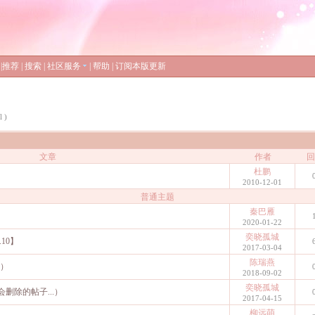
|
推荐
|
搜索
|
社区服务
|
帮助
|
订阅本版更新
l )
文章
作者
回
杜鹏
2010-12-01
普通主题
秦巴雁
2020-01-22
奕晓孤城
10】
2017-03-04
陈瑞燕
6）
2018-09-02
奕晓孤城
删除的帖子...）
2017-04-15
柳远萌