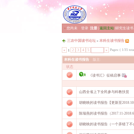
»
您尚未
登录
注册
|
返回主站
|
研究生读书
三农中国读书论坛
»
本科生读书报告
Pages: ( 1/35 tota
«
2
3
4
5
»
1
本科生读书报告
版主:
状态
《读书汇》征稿启事
山西全省上下全民参与科教扶贫
胡晓映的读书报告【更新至2018.10.
陈瑞燕的读书报告（2017.11-2018.
胡晓映的读书报告（一个弄错了不会