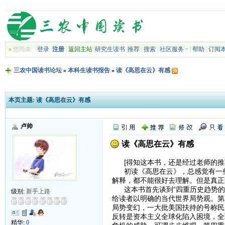
»
您尚未
登录
注册
|
返回主站
|
研究生读书
|
推荐
|
搜索
|
社区服务
|
帮助
|
订阅
三农中国读书论坛
»
本科生读书报告
»
读《高思在云》有感
本页主题:
读《高思在云》有感
卢帅
读《高思在云》有感
[得知这本书，还是经过老师的推
初读《高思在云》，总感觉有一些
解释，都不能很好去理解。但是真正
这本书首先谈到“四重历史趋势的
级别:
新手上路
给读者以明确的当代世界局势观。第
局势变幻，一大批美国扶持的号称民
反转是资本主义全球化陷入困境，全球
精华:
0