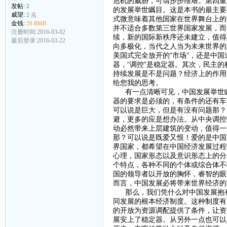
危机的威胁，可谓步步维艰。第四重
发帖:
2
的发展举世瞩目。这是本书的最主要
威望:
2 点
式微意味着其他国家在世界舞台上的
金钱:
20 RMB
并不适合多数第三世界国家发展，而
注册时间:2016-03-02
续，新的国际新秩序还未建立，值得
最后登录:2016-03-22
向多极化，当代之人当为未来世界的
美国式完全放开的“市场”，还是中国
器，“调控”是稳定器。其次，民主的
持续发展是不是问题？经济上的作用
给您我的思考。
有一点清晰可见，中国发展举世瞩
器的要求是必须的，有条件的还有车
可以说是巨大，但是有没有问题那？
避，更多的应是想办法。从中央调控
动必然带来上层建筑的变动，值得一
那？可以说是既爱又恨！爱的是中国
界国家，都希望在中国经济发展过程
心理，国家形态以及意识形态上的分
个特点，各种不同的个体或综合体不
国的领导者以开放的胸怀，睿智的眼
而言，中国发展必将带来世界经济的
那么，我们凭什么对中国发展抱有
同发展的根本经济制度。这种制度有
的开放为资源调配提供了条件，让资
展安上了稳定器。从另外一点也可以