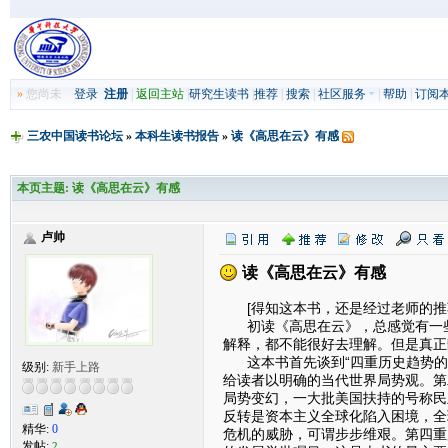
»
您尚未
登录
注册
|
返回主站
|
研究生读书
|
推荐
|
搜索
|
社区服务
|
帮助
|
订阅
三农中国读书论坛
»
本科生读书报告
»
读《高思在云》有感
本页主题:
读《高思在云》有感
卢帅
读《高思在云》有感
[得知这本书，还是经过老师的推
初读《高思在云》，总感觉有一些
解释，都不能很好去理解。但是真正
这本书首先谈到“四重历史趋势的
级别:
新手上路
给读者以明确的当代世界局势观。第
局势变幻，一大批美国扶持的号称民
反转是资本主义全球化陷入困境，全球
精华:
0
危机的威胁，可谓步步维艰。第四重
发帖:
2