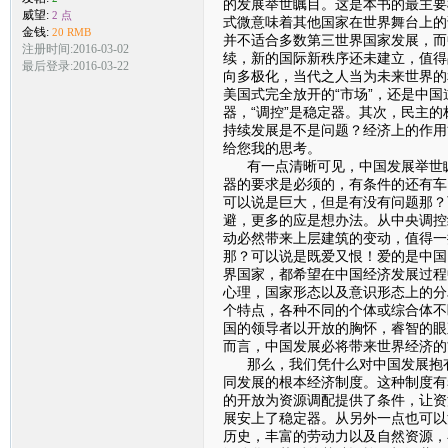
的发展举世瞩目。这是本书的最主要
威望:
2 点
式微意味着其他国家在世界舞台上的
金钱:
20 RMB
并不适合多数第三世界国家发展，而
注册时间:2016-03-02
续，新的国际新秩序还未建立，值得
最后登录:2016-03-22
向多极化，当代之人当为未来世界的
美国式完全放开的“市场”，还是中国
器，“调控”是稳定器。其次，民主的
持续发展是不是问题？经济上的作用
给您我的思考。
有一点清晰可见，中国发展举世瞩
器的要求是必须的，有条件的还有车
可以说是巨大，但是有没有问题那？
避，更多的应是想办法。从中央调控
动必然带来上层建筑的变动，值得一
那？可以说是既爱又恨！爱的是中国
界国家，都希望在中国经济发展过程
心理，国家形态以及意识形态上的分
个特点，各种不同的个体或综合体不
国的领导者以开放的胸怀，睿智的眼
而言，中国发展必将带来世界经济的
那么，我们凭什么对中国发展抱有
同发展的根本经济制度。这种制度有
的开放为资源调配提供了条件，让资
展安上了稳定器。从另外一点也可以
历史，丰富的劳动力以及自然资源，