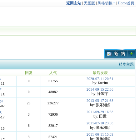
返回主站
|
无图版
|
风格切换
|
Home首页
精华主题
回复
人气
最后发表
m
2020-07-11 20:51
0
51755
by: faceim
-11
2014-09-15 22:36
宇
0
48082
by: 徐宏宇
-15
2013-05-17 21:38
@
20
236277
by: 张乐湘@
-02
2011-09-29 16:58
龙
3
72936
by: 田孟
-17
2011-07-10 23:08
6
82017
by: 张乐湘@
-15
2011-06-11 15:09
3
57421
by: 张乐湘@
-17