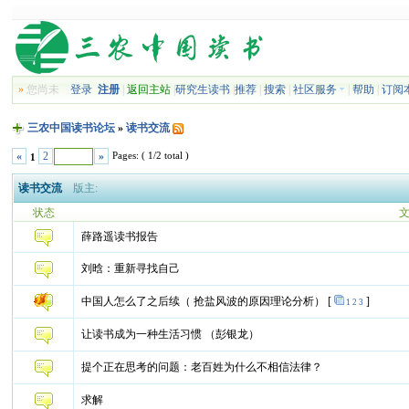
»
您尚未
登录
注册
|
返回主站
|
研究生读书
|
推荐
|
搜索
|
社区服务
|
帮助
|
订阅
三农中国读书论坛
»
读书交流
Pages: ( 1/2 total )
«
2
»
1
读书交流
版主:
状态
薛路遥读书报告
刘晗：重新寻找自己
中国人怎么了之后续（ 抢盐风波的原因理论分析）
[
]
1
2
3
让读书成为一种生活习惯 （彭银龙）
提个正在思考的问题：老百姓为什么不相信法律？
求解