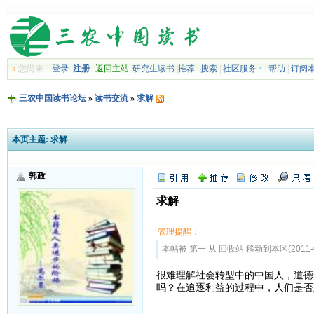
»
您尚未
登录
注册
|
返回主站
|
研究生读书
|
推荐
|
搜索
|
社区服务
|
帮助
|
订阅
三农中国读书论坛
»
读书交流
»
求解
本页主题:
求解
郭政
求解
管理提醒：
本帖被 第一 从 回收站 移动到本区(2011-0
很难理解社会转型中的中国人，道德
吗？在追逐利益的过程中，人们是否