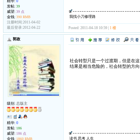
精华:
0
发帖:
39
威望:
39 点
我找小刀修理路
金钱:
390 RMB
注册时间:2011-04-02
最后登录:2012-04-22
Posted: 2011-04-18 10:59 |
1 楼
郭政
社会转型只是一个过渡期，但是在这
结果是相当危险的，社会转型的方向
级别:
总版主
精华:
0
发帖:
186
威望:
186 点
读书 思考 人生
金钱:
1860 RMB