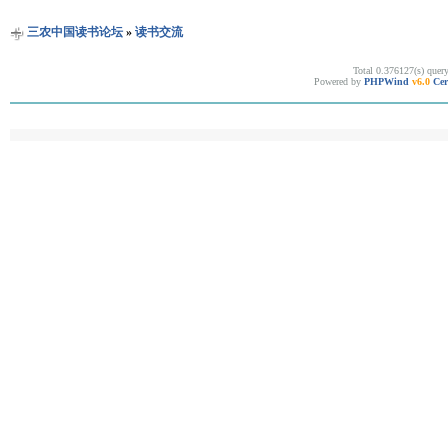
三农中国读书论坛
»
读书交流
Total 0.376127(s) quer
Powered by
PHPWind
v6.0
Cer