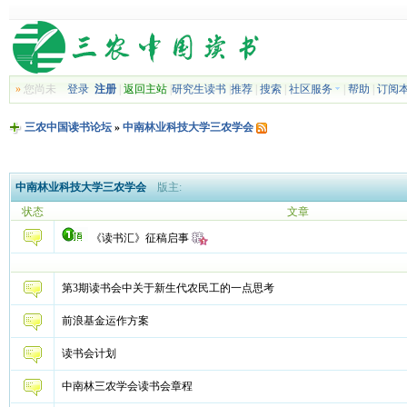
»
您尚未
登录
注册
|
返回主站
|
研究生读书
|
推荐
|
搜索
|
社区服务
|
帮助
|
订阅
三农中国读书论坛
»
中南林业科技大学三农学会
中南林业科技大学三农学会
版主:
状态
文章
《读书汇》征稿启事
第3期读书会中关于新生代农民工的一点思考
前浪基金运作方案
读书会计划
中南林三农学会读书会章程