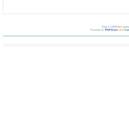
Total 0.189604(s) quer
Powered by
PHPWind
v6.0
Cer