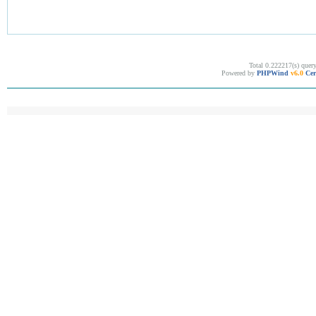
Total 0.222217(s) quer
Powered by
PHPWind
v6.0
Cer