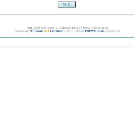
Total 0.899467(s) query 0, Time now is:08-07 19:52, Gzip disabled
Powered by
PHPWind
v6.0
Certificate
Code © 2003-07
PHPWind.com
Corporation