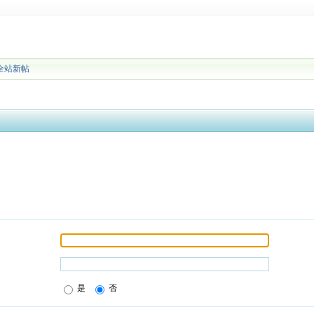
全站新帖
是
否