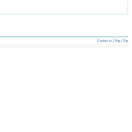
Contact us
|
Wap
|
Top