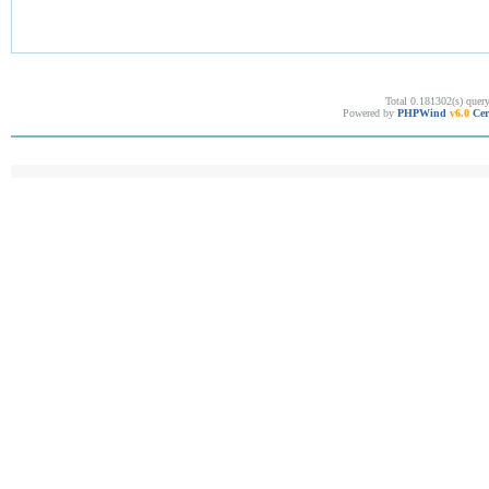
Total 0.181302(s) quer
Powered by
PHPWind
v6.0
Cer