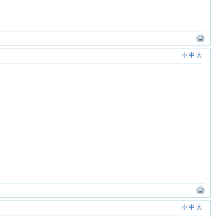
小
中
大
。
小
中
大