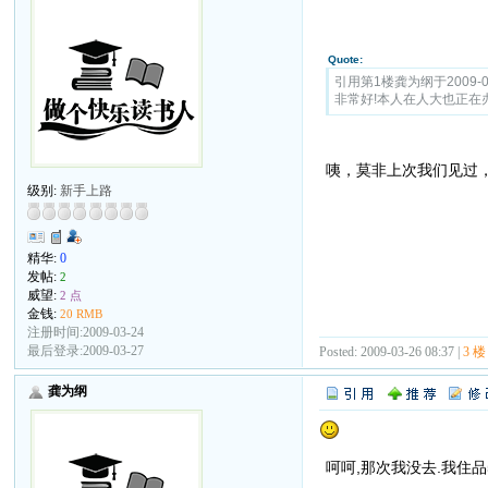
Quote:
引用第1楼龚为纲于2009-03-
非常好!本人在人大也正在办读
咦，莫非上次我们见过
级别:
新手上路
精华:
0
发帖:
2
威望:
2 点
金钱:
20 RMB
注册时间:2009-03-24
最后登录:2009-03-27
Posted: 2009-03-26 08:37 |
3 楼
龚为纲
呵呵,那次我没去.我住品