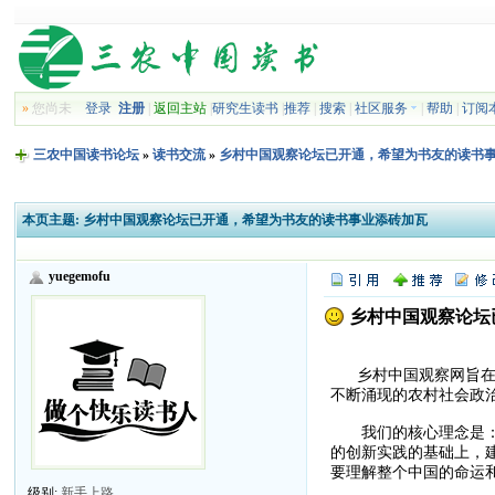
»
您尚未
登录
注册
|
返回主站
|
研究生读书
|
推荐
|
搜索
|
社区服务
|
帮助
|
订阅
三农中国读书论坛
»
读书交流
»
乡村中国观察论坛已开通，希望为书友的读书
本页主题:
乡村中国观察论坛已开通，希望为书友的读书事业添砖加瓦
yuegemofu
乡村中国观察论坛
乡村中国观察网旨在为
不断涌现的农村社会政
我们的核心理念是：用
的创新实践的基础上，
要理解整个中国的命运
级别:
新手上路