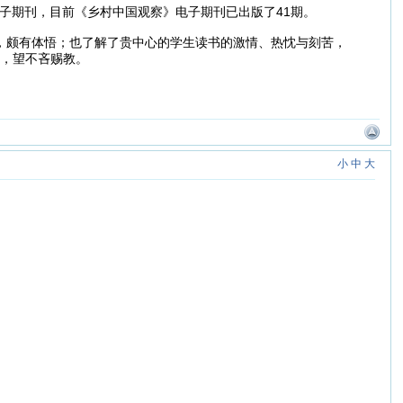
子期刊，目前《乡村中国观察》电子期刊已出版了41期。
，颇有体悟；也了解了贵中心的学生读书的激情、热忱与刻苦，
，望不吝赐教。
小
中
大