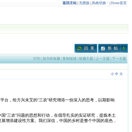
返回主站
|
无图版
|
风格切换
|
Home首页
打印
|
加为IE收藏
|
复制链接
|
收藏主题
|
上一主题
|
下一主题
小
中
大
台，给方兴未艾的“三农”研究增添一份深入的思考，以期影响
“三农”问题的思想和行动，在倡导扎实的实证研究，提炼本土
发展增添建设性方案。我们深信，中国的乡村是整个中国的底色，