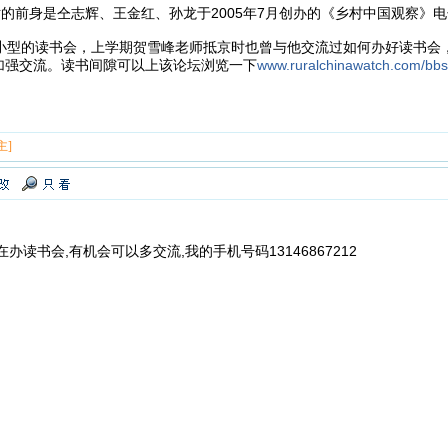
前身是仝志辉、王金红、孙龙于2005年7月创办的《乡村中国观察》电
型的读书会，上学期贺雪峰老师抵京时也曾与他交流过如何办好读书会
加强交流。读书间隙可以上该论坛浏览一下
www.ruralchinawatch.com/bbs
主]
办读书会,有机会可以多交流,我的手机号码13146867212