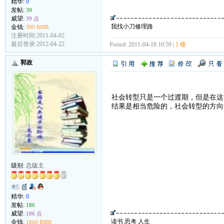
精华:
0
发帖:
39
威望:
39 点
我找小刀修理路
金钱:
390 RMB
注册时间:2011-04-02
最后登录:2012-04-22
Posted: 2011-04-18 10:59 |
1 楼
郭政
社会转型只是一个过渡期，但是在这
结果是相当危险的，社会转型的方向
级别:
总版主
精华:
0
发帖:
186
威望:
186 点
读书 思考 人生
金钱:
1860 RMB