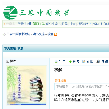
»
您尚未
登录
注册
|
返回主站
|
研究生读书
|
推荐
|
搜索
|
社区服务
|
帮助
|
订阅
三农中国读书论坛
»
读书交流
»
求解
本页主题:
求解
郭政
求解
管理提醒：
本帖被 第一 从 回收站 移动到本区(2011-0
很难理解社会转型中的中国人，道德
吗？在追逐利益的过程中，人们是否