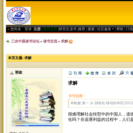
»
您尚未
登录
注册
|
返回主站
|
研究生读书
|
推荐
|
搜索
|
社区服务
|
帮助
|
订阅
三农中国读书论坛
»
读书交流
»
求解
本页主题:
求解
郭政
求解
管理提醒：
本帖被 第一 从 回收站 移动到本区(2011-0
很难理解社会转型中的中国人，道
化吗？在追逐利益的过程中，人们