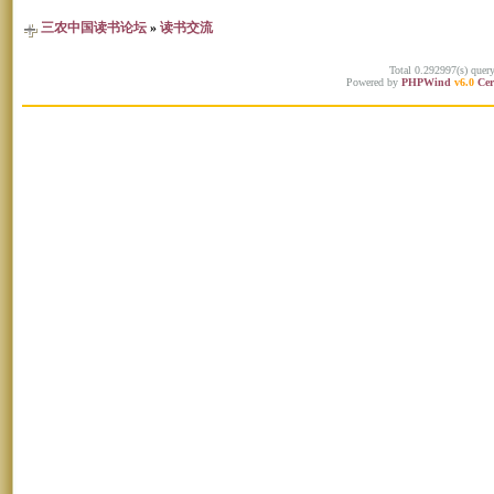
三农中国读书论坛
»
读书交流
Total 0.292997(s) quer
Powered by
PHPWind
v6.0
Cer