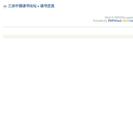
三农中国读书论坛
»
读书交流
Total 0.340193(s) quer
Powered by
PHPWind
v6.0
Cer