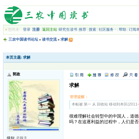
»
您尚未
登录
注册
|
返回主站
|
研究生读书
|
推荐
|
搜索
|
社区服务
|
帮助
|
订阅
三农中国读书论坛
»
读书交流
»
求解
本页主题:
求解
郭政
求解
管理提醒：
本帖被 第一 从 回收站 移动到本区(2011-0
很难理解社会转型中的中国人，道德
吗？在追逐利益的过程中，人们是否
级别:
总版主