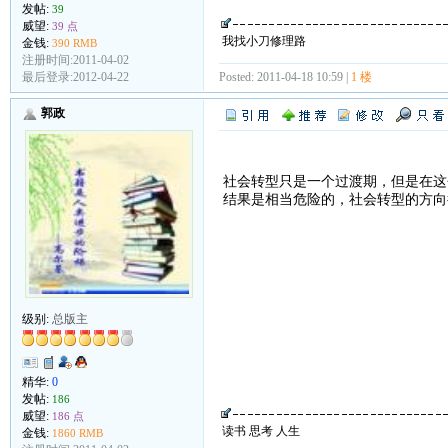
发帖:
39
威望:
39 点
我找小刀修理路
金钱:
390 RMB
注册时间:2011-04-02
最后登录:2012-04-22
Posted: 2011-04-18 10:59 |
1 楼
郭政
社会转型只是一个过渡期，但是在这
结果是相当危险的，社会转型的方向
级别:
总版主
精华:
0
发帖:
186
威望:
186 点
读书 思考 人生
金钱:
1860 RMB