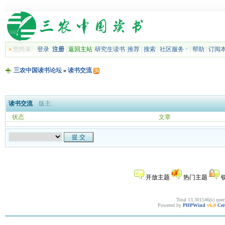
»
您尚未
登录
注册
|
返回主站
|
研究生读书
|
推荐
|
搜索
|
社区服务
|
帮助
|
订阅
三农中国读书论坛
»
读书交流
读书交流
版主:
状态
文章
开放主题
热门主题
Total 13.301546(s) quer
Powered by
PHPWind
v6.0
Cer