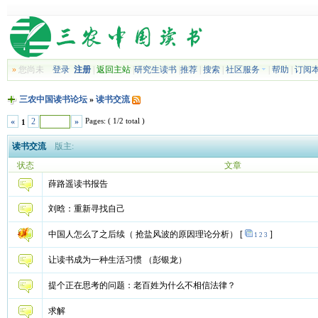
»
您尚未
登录
注册
|
返回主站
|
研究生读书
|
推荐
|
搜索
|
社区服务
|
帮助
|
订阅
三农中国读书论坛
»
读书交流
Pages: ( 1/2 total )
«
2
»
1
读书交流
版主:
状态
文章
薛路遥读书报告
刘晗：重新寻找自己
中国人怎么了之后续（ 抢盐风波的原因理论分析）
[
]
1
2
3
让读书成为一种生活习惯 （彭银龙）
提个正在思考的问题：老百姓为什么不相信法律？
求解