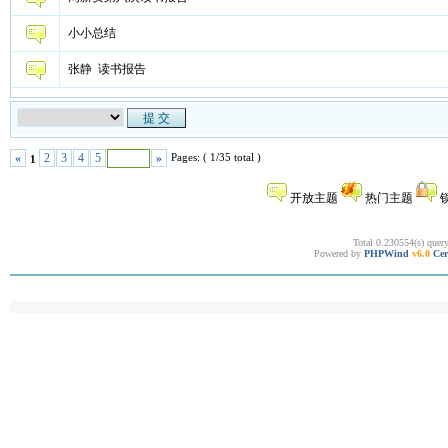
小小总结
张静 读书报告
Pages: ( 1/35 total )
«
2
3
4
5
»
1
开放主题
热门主题
Total 0.230554(s) quer
Powered by
PHPWind
v6.0
Cer