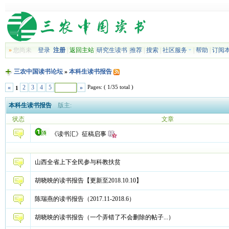
»
您尚未
登录
注册
|
返回主站
|
研究生读书
|
推荐
|
搜索
|
社区服务
|
帮助
|
订阅
三农中国读书论坛
»
本科生读书报告
Pages: ( 1/35 total )
«
2
3
4
5
»
1
本科生读书报告
版主:
状态
文章
《读书汇》征稿启事
山西全省上下全民参与科教扶贫
胡晓映的读书报告【更新至2018.10.10】
陈瑞燕的读书报告（2017.11-2018.6）
胡晓映的读书报告（一个弄错了不会删除的帖子...）