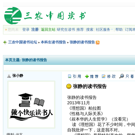
»
您尚未
登录
注册
|
返回主站
|
研究生读书
|
推荐
|
搜索
|
社区服务
|
帮助
|
订阅
三农中国读书论坛
»
本科生读书报告
»
张静的读书报告
本页主题:
张静的读书报告
张小静
张静的读书报告
张静的读书报告
2013年11月
《理想国》柏拉图
《性格与人际关系》
《叔本华的人生哲学》（没看完）
读《理想国》花了不少时间，中间
自我批评一下，这是我不对。
级别:
侠客