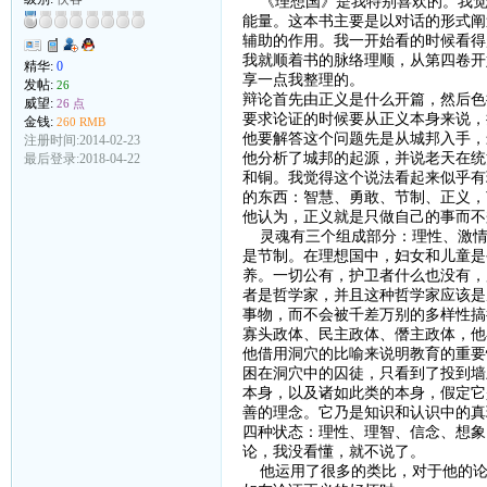
《理想国》是我特别喜欢的。我觉
能量。这本书主要是以对话的形式阐
辅助的作用。我一开始看的时候看得
我就顺着书的脉络理顺，从第四卷开
精华:
0
享一点我整理的。
发帖:
26
辩论首先由正义是什么开篇，然后色
威望:
26 点
要求论证的时候要从正义本身来说，
金钱:
260 RMB
他要解答这个问题先是从城邦入手，
注册时间:2014-02-23
他分析了城邦的起源，并说老天在统
最后登录:2018-04-22
和铜。我觉得这个说法看起来似乎有
的东西：智慧、勇敢、节制、正义，
他认为，正义就是只做自己的事而不
灵魂有三个组成部分：理性、激情
是节制。在理想国中，妇女和儿童是
养。一切公有，护卫者什么也没有，
者是哲学家，并且这种哲学家应该是
事物，而不会被千差万别的多样性搞
寡头政体、民主政体、僭主政体，他
他借用洞穴的比喻来说明教育的重要
困在洞穴中的囚徒，只看到了投到墙
本身，以及诸如此类的本身，假定它
善的理念。它乃是知识和认识中的真
四种状态：理性、理智、信念、想象
论，我没看懂，就不说了。
他运用了很多的类比，对于他的论