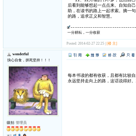
后看到能够想起一点点来。自知自己
助，在读书的路上一起求索。摘一句
的路，追求正义和智慧。
一分耕耘，一分收获
Posted: 2014-02-27 22:25 |
[楼 主]
wonderful
抉心自食，拼死坚持！！！
每本书读的都有收获，且都有比较自
永远坚持走向上的路，这话说得好。
级别:
管理员