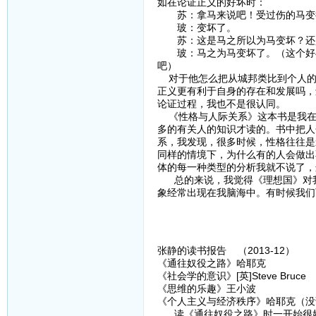
如在论证正义的好坏时：
苏：拿马来说吧！受过伤的马变
玻：变坏了。
苏：这是马之所以为马变坏？还
玻：马之为马变坏了。（这个好与
吧）
对于他怎么把从城邦类比到个人的
正义更有利于自身的存在和发展吗，
论证过程，我也不是很认同。
《性格与人际关系》这本书是我在
多的有关人的知识才读的。书中把人
系，我发现，很多时候，性格往往是
同样的情境下，为什么有的人会做出
体的每一种类型的分析我就不说了，
总的来说，我觉得《理想国》对我
象经常出现在我脑海中。有时候我们
张静的读书报告 （2013-12）
《通往奴役之路》哈耶克
《社会学的意识》[英]Steve Bruce
《思维的乐趣》王小波
《个人主义与经济秩序》哈耶克（没
读《通往奴役之路》时一开始很好