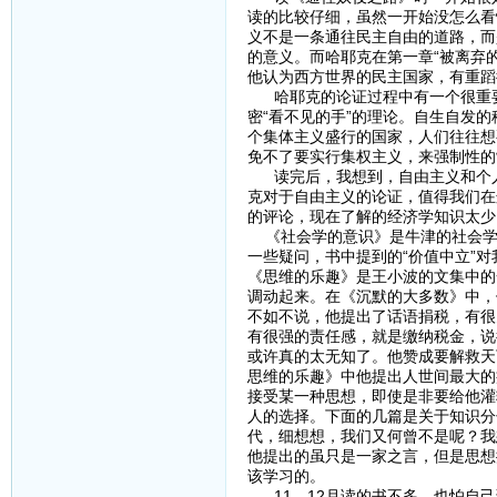
读的比较仔细，虽然一开始没怎么看
义不是一条通往民主自由的道路，而
的意义。而哈耶克在第一章“被离弃的
他认为西方世界的民主国家，有重蹈
哈耶克的论证过程中有一个很重要的
密“看不见的手”的理论。自生自发
个集体主义盛行的国家，人们往往想
免不了要实行集权主义，来强制性的
读完后，我想到，自由主义和个人
克对于自由主义的论证，值得我们在
的评论，现在了解的经济学知识太少
《社会学的意识》是牛津的社会学
一些疑问，书中提到的“价值中立”对
《思维的乐趣》是王小波的文集中的
调动起来。在《沉默的大多数》中，
不如不说，他提出了话语捐税，有很
有很强的责任感，就是缴纳税金，说
或许真的太无知了。他赞成要解救天
思维的乐趣》中他提出人世间最大的
接受某一种思想，即使是非要给他灌
人的选择。下面的几篇是关于知识分
代，细想想，我们又何曾不是呢？我
他提出的虽只是一家之言，但是思想
该学习的。
11、12月读的书不多，也怕自己