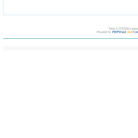
Total 0.229250(s) quer
Powered by
PHPWind
v6.0
Cer