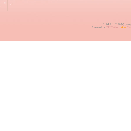
Total 0.192505(s) quer
Powered by
PHPWind
v6.0
Cer