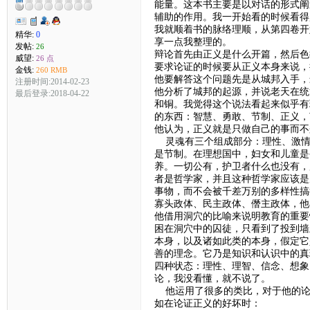
能量。这本书主要是以对话的形式阐
辅助的作用。我一开始看的时候看得
我就顺着书的脉络理顺，从第四卷开
精华:
0
享一点我整理的。
发帖:
26
辩论首先由正义是什么开篇，然后色
威望:
26 点
要求论证的时候要从正义本身来说，
金钱:
260 RMB
他要解答这个问题先是从城邦入手，
注册时间:2014-02-23
他分析了城邦的起源，并说老天在统
最后登录:2018-04-22
和铜。我觉得这个说法看起来似乎有
的东西：智慧、勇敢、节制、正义，
他认为，正义就是只做自己的事而不
灵魂有三个组成部分：理性、激情
是节制。在理想国中，妇女和儿童是
养。一切公有，护卫者什么也没有，
者是哲学家，并且这种哲学家应该是
事物，而不会被千差万别的多样性搞
寡头政体、民主政体、僭主政体，他
他借用洞穴的比喻来说明教育的重要
困在洞穴中的囚徒，只看到了投到墙
本身，以及诸如此类的本身，假定它
善的理念。它乃是知识和认识中的真
四种状态：理性、理智、信念、想象
论，我没看懂，就不说了。
他运用了很多的类比，对于他的论
如在论证正义的好坏时：