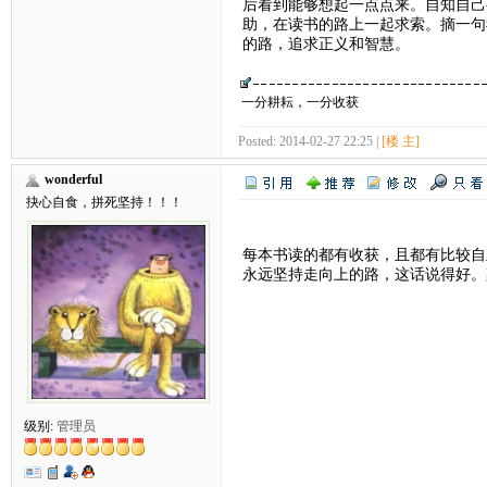
后看到能够想起一点点来。自知自己
助，在读书的路上一起求索。摘一句
的路，追求正义和智慧。
一分耕耘，一分收获
Posted: 2014-02-27 22:25 |
[楼 主]
wonderful
抉心自食，拼死坚持！！！
每本书读的都有收获，且都有比较自
永远坚持走向上的路，这话说得好。
级别:
管理员