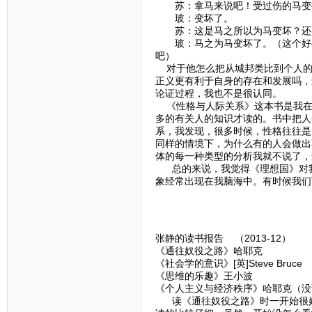
苏：拿马来说吧！受过伤的马变
玻：变坏了。
苏：这是马之所以为马变坏？还
玻：马之为马变坏了。（这个好与
吧）
对于他怎么把从城邦类比到个人的
正义更有利于自身的存在和发展吗，
论证过程，我也不是很认同。
《性格与人际关系》这本书是我在
多的有关人的知识才读的。书中把人
系，我发现，很多时候，性格往往是
同样的情境下，为什么有的人会做出
体的每一种类型的分析我就不说了，
总的来说，我觉得《理想国》对我
象经常出现在我脑海中。有时候我们
张静的读书报告 （2013-12）
《通往奴役之路》哈耶克
《社会学的意识》[英]Steve Bruce
《思维的乐趣》王小波
《个人主义与经济秩序》哈耶克（没
读《通往奴役之路》时一开始很好