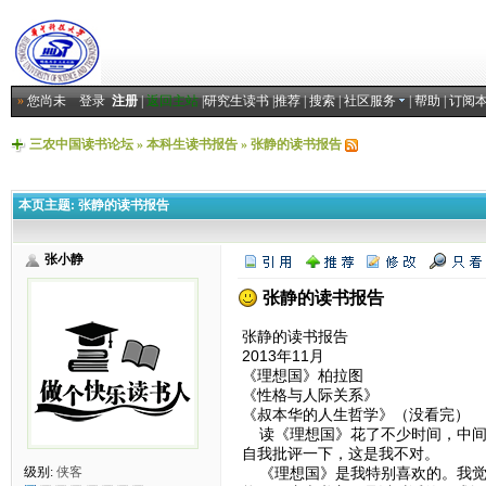
»
您尚未
登录
注册
|
返回主站
|
研究生读书
|
推荐
|
搜索
|
社区服务
|
帮助
|
订阅
三农中国读书论坛
»
本科生读书报告
»
张静的读书报告
本页主题:
张静的读书报告
张小静
张静的读书报告
张静的读书报告
2013年11月
《理想国》柏拉图
《性格与人际关系》
《叔本华的人生哲学》（没看完）
读《理想国》花了不少时间，中间
自我批评一下，这是我不对。
《理想国》是我特别喜欢的。我觉
级别:
侠客