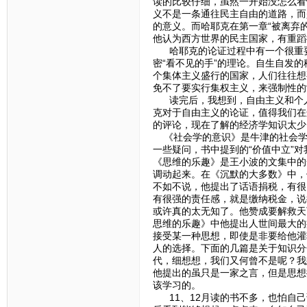
读的比较仔细，虽然一开始没怎么看
义不是一条通往民主自由的道路，而
的意义。而哈耶克在第一章“被离弃的
他认为西方世界的民主国家，有重蹈
哈耶克的论证过程中有一个很重要的
密“看不见的手”的理论。自生自发
个集体主义盛行的国家，人们往往想
免不了要实行集权主义，来强制性的
读完后，我想到，自由主义和个人
克对于自由主义的论证，值得我们在
的评论，现在了解的经济学知识太少
《社会学的意识》是牛津的社会学
一些疑问，书中提到的“价值中立”对
《思维的乐趣》是王小波的文集中的
调动起来。在《沉默的大多数》中，
不如不说，他提出了话语捐税，有很
有很强的责任感，就是缴纳税金，说
或许真的太无知了。他赞成要解救天
思维的乐趣》中他提出人世间最大的
接受某一种思想，即使是非要给他灌
人的选择。下面的几篇是关于知识分
代，细想想，我们又何曾不是呢？我
他提出的虽只是一家之言，但是思想
该学习的。
11、12月读的书不多，也怕自己