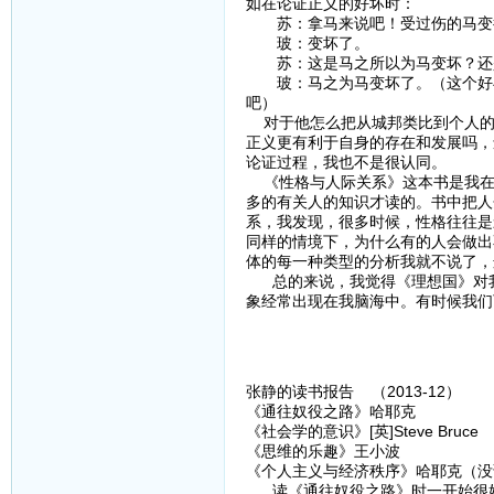
如在论证正义的好坏时：
苏：拿马来说吧！受过伤的马变
玻：变坏了。
苏：这是马之所以为马变坏？还
玻：马之为马变坏了。（这个好与
吧）
对于他怎么把从城邦类比到个人的
正义更有利于自身的存在和发展吗，
论证过程，我也不是很认同。
《性格与人际关系》这本书是我在
多的有关人的知识才读的。书中把人
系，我发现，很多时候，性格往往是
同样的情境下，为什么有的人会做出
体的每一种类型的分析我就不说了，
总的来说，我觉得《理想国》对我
象经常出现在我脑海中。有时候我们
张静的读书报告 （2013-12）
《通往奴役之路》哈耶克
《社会学的意识》[英]Steve Bruce
《思维的乐趣》王小波
《个人主义与经济秩序》哈耶克（没
读《通往奴役之路》时一开始很好