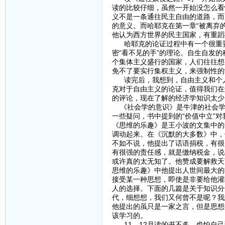
读的比较仔细，虽然一开始没怎么看
义不是一条通往民主自由的道路，而
的意义。而哈耶克在第一章“被离弃的
他认为西方世界的民主国家，有重蹈
哈耶克的论证过程中有一个很重要的
密“看不见的手”的理论。自生自发
个集体主义盛行的国家，人们往往想
免不了要实行集权主义，来强制性的
读完后，我想到，自由主义和个人
克对于自由主义的论证，值得我们在
的评论，现在了解的经济学知识太少
《社会学的意识》是牛津的社会学
一些疑问，书中提到的“价值中立”对
《思维的乐趣》是王小波的文集中的
调动起来。在《沉默的大多数》中，
不如不说，他提出了话语捐税，有很
有很强的责任感，就是缴纳税金，说
或许真的太无知了。他赞成要解救天
思维的乐趣》中他提出人世间最大的
接受某一种思想，即使是非要给他灌
人的选择。下面的几篇是关于知识分
代，细想想，我们又何曾不是呢？我
他提出的虽只是一家之言，但是思想
该学习的。
11、12月读的书不多，也怕自己