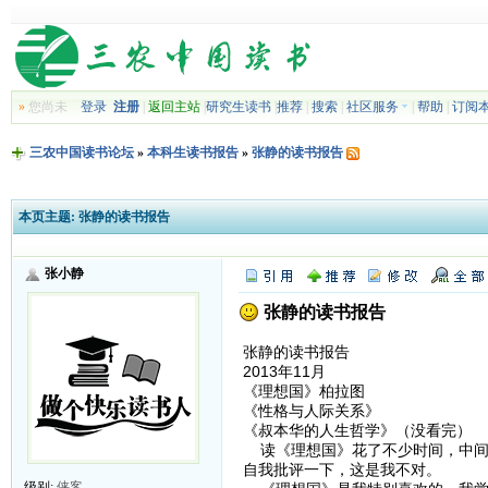
»
您尚未
登录
注册
|
返回主站
|
研究生读书
|
推荐
|
搜索
|
社区服务
|
帮助
|
订阅
三农中国读书论坛
»
本科生读书报告
»
张静的读书报告
本页主题:
张静的读书报告
张小静
张静的读书报告
张静的读书报告
2013年11月
《理想国》柏拉图
《性格与人际关系》
《叔本华的人生哲学》（没看完）
读《理想国》花了不少时间，中间
自我批评一下，这是我不对。
级别:
侠客