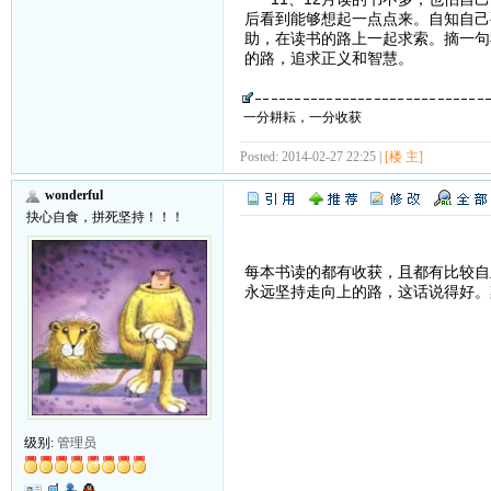
后看到能够想起一点点来。自知自己
助，在读书的路上一起求索。摘一句
的路，追求正义和智慧。
一分耕耘，一分收获
Posted: 2014-02-27 22:25 |
[楼 主]
wonderful
抉心自食，拼死坚持！！！
每本书读的都有收获，且都有比较自
永远坚持走向上的路，这话说得好。
级别:
管理员