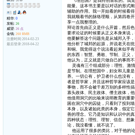
《理想国》是我特别喜欢的。我觉
能量。这本书主要是以对话的形式阐
辅助的作用。我一开始看的时候看得
我就顺着书的脉络理顺，从第四卷开
精华:
0
享一点我整理的。
发帖:
26
辩论首先由正义是什么开篇，然后色
威望:
26 点
要求论证的时候要从正义本身来说，
金钱:
260 RMB
他要解答这个问题先是从城邦入手，
注册时间:2014-02-23
他分析了城邦的起源，并说老天在统
最后登录:2018-04-22
和铜。我觉得这个说法看起来似乎有
的东西：智慧、勇敢、节制、正义，
他认为，正义就是只做自己的事而不
灵魂有三个组成部分：理性、激情
是节制。在理想国中，妇女和儿童是
养。一切公有，护卫者什么也没有，
者是哲学家，并且这种哲学家应该是
事物，而不会被千差万别的多样性搞
寡头政体、民主政体、僭主政体，他
他借用洞穴的比喻来说明教育的重要
困在洞穴中的囚徒，只看到了投到墙
本身，以及诸如此类的本身，假定它
善的理念。它乃是知识和认识中的真
四种状态：理性、理智、信念、想象
论，我没看懂，就不说了。
他运用了很多的类比，对于他的论