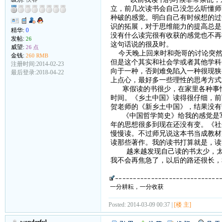
立，前几次读书会自己没怎么听懂师
种破的感觉。明白自己有时候想的过
识的拓展，对于思维能力的提高总是
精华:
0
没有什么读完很有收获的感觉也不再
发帖:
26
这句话说的很及时。
威望:
26 点
今天晚上回来时和尧哥的讨论突然
金钱:
260 RMB
但是这个其实和社会学或者其他学科
注册时间:2014-02-23
向于一种，否则难免陷入一种很现狭
最后登录:2018-04-22
上点心，最好多一些理性的思考方式
寒假读的书很少，在家里各种事情
时间。《乡土中国》读得很仔细，前
贺老师的《新乡土中国》，结果没有
《中国哲学简史》给我的感觉是写
年的思想很多到现在还没有变。《社
慢慢读。不过师兄说这本书当成教材
读那些著作。我的读书打算就是，读
越来越发现自己读的书太少，太无
我不会再焦急了，以后的路还很长，
一分耕耘，一分收获
Posted: 2014-03-09 00:37 |
[楼 主]
wonderful