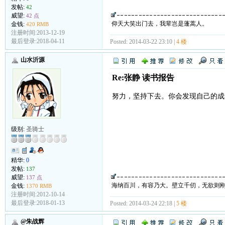
发帖:
42
威望:
42 点
仰天大笑出门去，我辈岂是蓬蒿人。
金钱:
420 RMB
注册时间:2013-12-19
最后登录:2018-04-11
Posted: 2014-03-22 23:10 |
4 楼
山水沂源
Re:张静 读书报告
努力，坚持下去。你会发现自己的成
级别:
圣骑士
精华:
0
发帖:
137
威望:
137 点
海纳百川，有容乃大。壁立千仞，无欲则
金钱:
1370 RMB
注册时间:2012-10-14
最后登录:2018-01-13
Posted: 2014-03-24 22:18 |
5 楼
@朱战辉