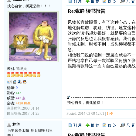
抉心自食，拼死坚持！！！
Re:张静 读书报告
风物长宜放眼量，有了这种心态，在
地化解焦虑、犹疑、彷徨。建立这种
这次的读书规划很好，就是要给自己
张静的反思也让我很有感触。我们很
时候未到。时候不到，当头棒喝都不
急。
相信我们说的读到一定层次就会不一
严格地拿自己做一次试验又何妨？张
很期待张静这一次向自己发起的挑战
级别:
管理员
精华:
0
发帖:
442
威望:
442 点
抉心自食，拼死坚持 ！
金钱:
4420 RMB
注册时间:2008-01-14
Posted: 2014-03-09 12:01 |
1 楼
最后登录:2017-01-25
桂华
毛主席是太阳 照到哪里那里
Re:张静 读书报告
亮！