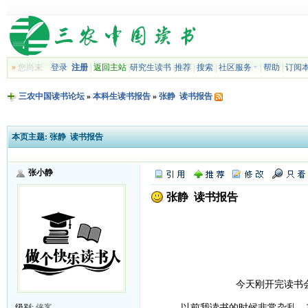
»
您尚未
登录
注册
|
返回主站
|
研究生读书
|
推荐
|
搜索
|
社区服务
|
帮助
|
订阅
三农中国读书论坛
»
本科生读书报告
»
张静 读书报告
本页主题:
张静 读书报告
张小静
张静 读书报告
今天刚开完读书会
以前我读书的时候非常杂乱，东一
级别:
侠客