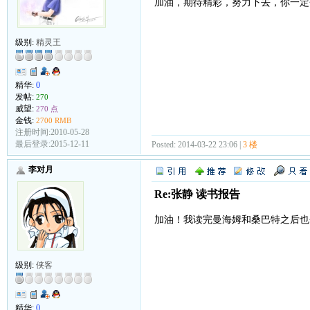
加油，期待精彩，努力下去，你一定
级别:
精灵王
精华:
0
发帖:
270
威望:
270 点
金钱:
2700 RMB
注册时间:2010-05-28
最后登录:2015-12-11
Posted: 2014-03-22 23:06 |
3 楼
李对月
Re:张静 读书报告
加油！我读完曼海姆和桑巴特之后也
级别:
侠客
精华:
0