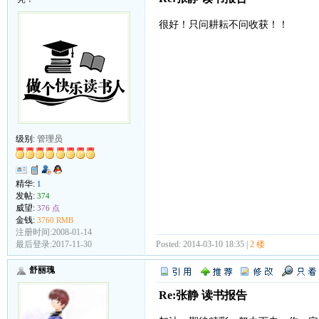
很好！只问耕耘不问收获！！
级别:
管理员
精华:
1
发帖:
374
威望:
376 点
金钱:
3760 RMB
注册时间:2008-01-14
Posted: 2014-03-10 18:35 |
2 楼
最后登录:2017-11-30
舒丽瑰
Re:张静 读书报告