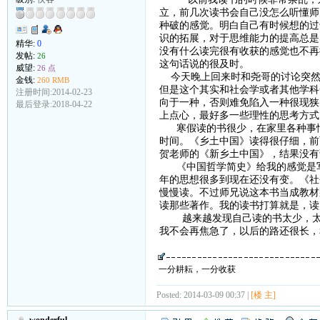
立，前几次读书会自己没怎么听懂师
种破的感觉。明白自己有时候想的过
识的拓展，对于思维能力的提高总是
精华:
0
没有什么读完很有收获的感觉也不再
发帖:
26
这句话说的很及时。
威望:
26 点
今天晚上回来时和尧哥的讨论突然
金钱:
260 RMB
但是这个其实和社会学或者其他学科
注册时间:2014-02-23
向于一种，否则难免陷入一种很现狭
最后登录:2018-04-22
上点心，最好多一些理性的思考方式
寒假读的书很少，在家里各种事情
时间。《乡土中国》读得很仔细，前
贺老师的《新乡土中国》，结果没有
《中国哲学简史》给我的感觉是写
年的思想很多到现在还没有变。《社
慢慢读。不过师兄说这本书当成教材
读那些著作。我的读书打算就是，读
越来越发现自己读的书太少，太无
我不会再焦急了，以后的路还很长，
一分耕耘，一分收获
Posted: 2014-03-09 00:37 |
[楼 主]
wonderful