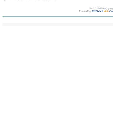
Total 0.406028(s) quer
Powered by
PHPWind
v6.0
Cer