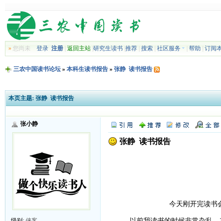
»
您尚未
登录
注册
|
返回主站
|
研究生读书
|
推荐
|
搜索
|
社区服务
|
帮助
|
订阅
三农中国读书论坛
»
本科生读书报告
»
张静 读书报告
本页主题:
张静 读书报告
张小静
张静 读书报告
今天刚开完读书会
以前我读书的时候非常杂乱，东一
级别:
侠客