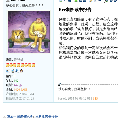
抉心自食，拼死坚持！！！
Re:张静 读书报告
风物长宜放眼量，有了这种心态，在
地化解焦虑、犹疑、彷徨。建立这种
这次的读书规划很好，就是要给自己
张静的反思也让我很有感触。我们很
时候未到。时候不到，当头棒喝都不
急。
相信我们说的读到一定层次就会不一
严格地拿自己做一次试验又何妨？张
很期待张静这一次向自己发起的挑战
级别:
管理员
精华:
0
发帖:
442
威望:
442 点
抉心自食，拼死坚持 ！
金钱:
4420 RMB
注册时间:2008-01-14
Posted: 2014-03-09 12:01 |
1 楼
最后登录:2017-01-25
三农中国读书论坛
»
本科生读书报告