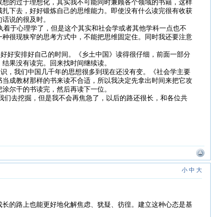
候想的过于理想化，其实我不可能同时兼顾各个领域的书籍，这样
域扎下去，好好锻炼自己的思维能力。即使没有什么读完很有收获
句话说的很及时。
执着于心理学了，但是这个其实和社会学或者其他学科一点也不
一种很现狭窄的思考方式中，不能把思维固定住。同时我还要注意
好好安排好自己的时间。《乡土中国》读得很仔细，前面一部分
，结果没有读完。回来找时间继续读。
识，我们中国几千年的思想很多到现在还没有变。《社会学主要
书当成教材那样的书来读不合适，所以我决定先拿出时间来把它攻
把涂尔干的书读完，然后再读下一位。
们去挖掘，但是我不会再焦急了，以后的路还很长，和各位共
小
中
大
成长的路上也能更好地化解焦虑、犹疑、彷徨。建立这种心态是基