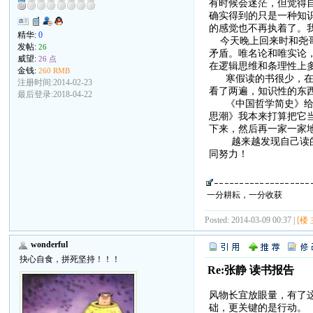
有时候会迷茫，但觉得
确实得到的只是一种知
的感觉也不再执着了。
精华:
0
今天晚上回来时和尧哥
发帖:
26
矛盾。唯名论和唯实论
威望:
26 点
在逻辑思维和条理性上
金钱:
260 RMB
寒假读的书很少，在家
注册时间:2014-02-23
看了两遍，知识性的东
最后登录:2018-04-22
《中国哲学简史》给我
思潮》我本来打算把它
下来，然后再一家一家
越来越发现自己读的书
同努力！
一分耕耘，一分收获
Posted: 2014-03-09 00:37 |
[楼 
wonderful
抉心自食，拼死坚持！！！
Re:张静 读书报告
风物长宜放眼量，有了
础，更关键的是行动。