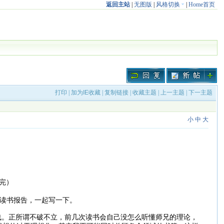
返回主站
|
无图版
|
风格切换
|
Home首页
打印
|
加为IE收藏
|
复制链接
|
收藏主题
|
上一主题
|
下一主题
小
中
大
完）
）
读书报告，一起写一下。
。正所谓不破不立，前几次读书会自己没怎么听懂师兄的理论，