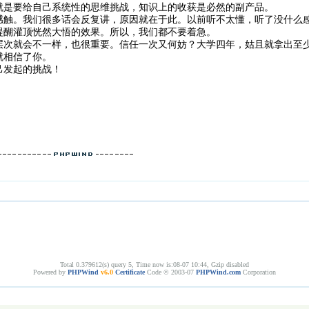
就是要给自己系统性的思维挑战，知识上的收获是必然的副产品。
感触。我们很多话会反复讲，原因就在于此。以前听不太懂，听了没什么
醍醐灌顶恍然大悟的效果。所以，我们都不要着急。
层次就会不一样，也很重要。信任一次又何妨？大学四年，姑且就拿出至
就相信了你。
己发起的挑战！
Total 0.379612(s) query 5, Time now is:08-07 10:44, Gzip disabled
Powered by
PHPWind
v6.0
Certificate
Code © 2003-07
PHPWind.com
Corporation