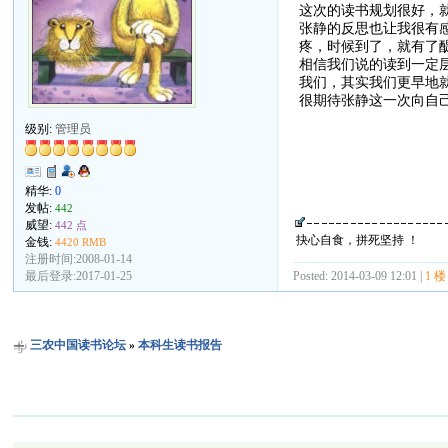
这次的读书规划很好，
张静的反思也让我很有
疼，时候到了，就有了
相信我们说的读到一定
我们，其实我们更早地
很期待张静这一次向自
级别:
管理员
精华:
0
发帖:
442
威望:
442 点
抉心自食，拼死坚持 ！
金钱:
4420 RMB
注册时间:2008-01-14
Posted: 2014-03-09 12:01 |
1 楼
最后登录:2017-01-25
三农中国读书论坛
»
本科生读书报告