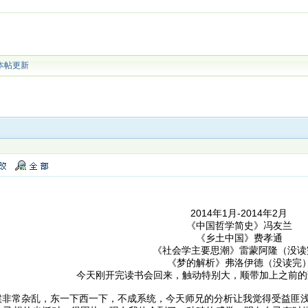
本帖更新
2014年1月-2014年2月
《中国哲学简史》冯友兰
《乡土中国》费孝通
《社会学主要思潮》雷蒙阿隆（没读
《梦的解析》弗洛伊德（没读完
今天刚开完读书会回来，触动特别大，顺带加上之前的
杂乱，东一下西一下，不成系统，今天师兄的分析让我觉得受益匪浅