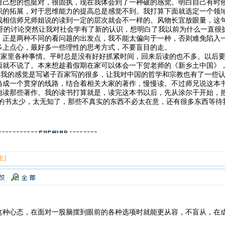
自己想的也挺对，很固执，现在我体会到了一种破的感觉。明白自己有时
识的拓展，对于思维能力的提高总是感觉不到。我打算下面就选定一个领
我相信师兄师姐说的读到一定的层次就会不一样的。风物长宜放眼量，这
的讨论突然让我对社会学有了新的认识，想明白了我以前为什么一直很
，正是两种不同的看问题的出发点，我不能太偏向于一种，否则难免陷入
多上点心，最好多一些理性的思考方式，不要盲目的走。
里各种事情。平时总是没有好好抓紧时间，回来后读的也不多。以后要
西就不说了。本来想趁着假期在家可以体会一下贺老师的《新乡土中国》
的感觉是写诸子百家写的很多，让我对中国的哲学和宗教也有了一些认
当成一个贯穿的线路，结合着相关大家的著作，慢慢读。不过师兄说这本
地读那些著作。我的读书打算就是，读完这本书以后，先从涂尔干开始，
太少，太无知了，那些不真实的东西不必太在意，还有很多东西等待我
主]
这种心态，在面对一股脑摆到眼前的各种选项时就能更从容，不盲从，在