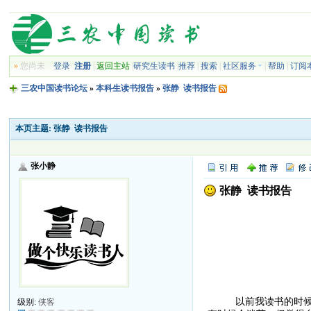
»
您尚未
登录
注册
|
返回主站
|
研究生读书
|
推荐
|
搜索
|
社区服务
|
帮助
|
订阅
三农中国读书论坛
»
本科生读书报告
»
张静 读书报告
本页主题:
张静 读书报告
张小静
张静 读书报告
以前我读书的时候非常
级别:
侠客