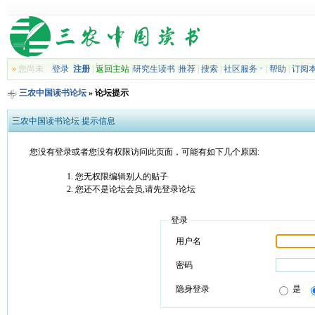
»
您尚未
登录
注册
|
返回主站
|
研究生读书
|
推荐
|
搜索
|
社区服务
|
帮助
|
订阅
三农中国读书论坛
» 论坛提示
三农中国读书论坛 提示信息
您没有登录或者您没有权限访问此页面，可能有如下几个原因:
您无权限编辑别人的贴子
您还不是论坛会员,请先登录论坛
登录
用户名
密码
隐身登录
是