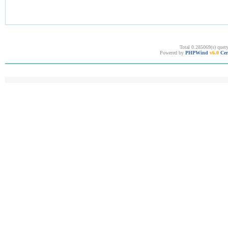
Total 0.285069(s) quer
Powered by
PHPWind
v6.0
Cer