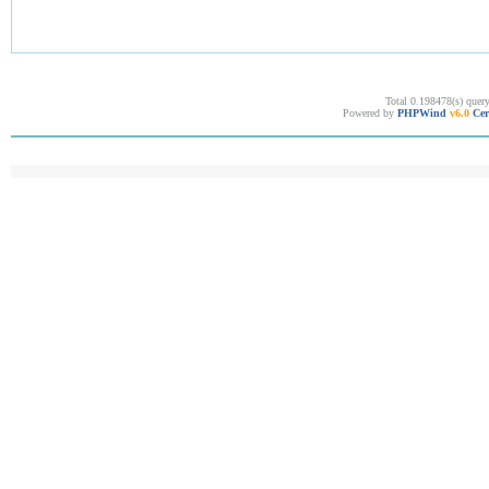
Total 0.198478(s) quer
Powered by
PHPWind
v6.0
Cer