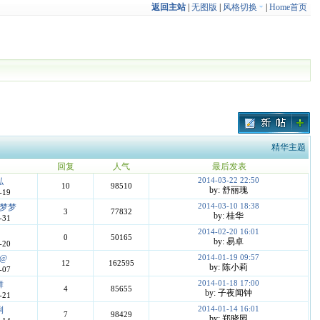
返回主站
|
无图版
|
风格切换
|
Home首页
精华主题
回复
人气
最后发表
2014-03-22 22:50
泓
10
98510
by: 舒丽瑰
-19
2014-03-10 18:38
梦梦
3
77832
by: 桂华
-31
2014-02-20 16:01
0
50165
by: 易卓
-20
2014-01-19 09:57
@
12
162595
by: 陈小莉
-07
2014-01-18 17:00
舞
4
85655
by: 子夜闻钟
-21
2014-01-14 16:01
俐
7
98429
by: 郑晓园