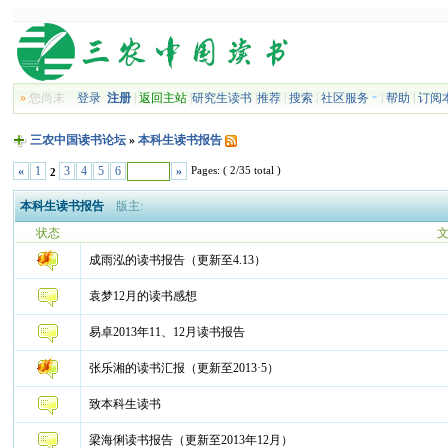
»
您尚未
登录
注册
|
返回主站
|
研究生读书
|
推荐
|
搜索
|
社区服务
|
帮助
|
订阅
三农中国读书论坛
»
本科生读书报告
Pages: ( 2/35 total )
«
1
3
4
5
6
»
2
本科生读书报告
版主:
状态
成雨泓的读书报告（更新至4.13）
袁梦12月的读书感想
易卓2013年11、12月读书报告
张乐湘的读书汇报（更新至2013·5）
致本科生读书
梁海俐读书报告（更新至2013年12月）