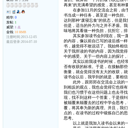
再来”的充满希望的感觉，甚至有种
在参加11月的交流会之前，由于
书当成一种任务，甚至是一种负担。
精华:
0
达到那种“废寝忘食”的状态，但是
发帖:
1
但是，适当的外力与之并不矛盾。我
威望:
1 点
味地将其看做一种负担，抗拒它，排
金钱:
10 RMB
其实参加读书会到现在，我一直在
注册时间:2013-12-05
的内容，像以前自己写的读后感一样
最后登录:2014-07-10
书，越觉得不敢说话了。我始终相信
关于我所读的书的内容，因为我觉得
中的感受。关于一些内容上的探讨，
其实以前我读书的时候，也经常纠
否有收获的标准。于是，在接触那些
衡量，就会觉得没有太大的收获，就
读书会以后，我学到的就是，要相信
此外，跟郑郑在交流会上说的一样
到相反的观点，我也会觉得它也很有
我们也习惯于在这些问题上也去寻找
现，找不到这样一个答案，于是很纠
被颠覆来颠覆去的过程中学会思考，
覆，将其奉为新的真理。并且，我们
点的，在读书的过程中锻炼自己的思
思考。
以上就是我加入读书会以来的一