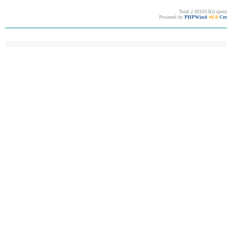
Total 2.601013(s) quer
Powered by
PHPWind
v6.0
Cer