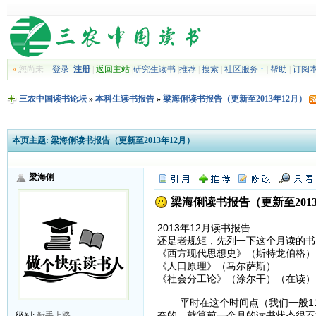
»
您尚未
登录
注册
|
返回主站
|
研究生读书
|
推荐
|
搜索
|
社区服务
|
帮助
|
订阅
三农中国读书论坛
»
本科生读书报告
»
梁海俐读书报告（更新至2013年12月）
本页主题:
梁海俐读书报告（更新至2013年12月）
梁海俐
梁海俐读书报告（更新至2013
2013年12月读书报告
还是老规矩，先列一下这个月读的书
《西方现代思想史》（斯特龙伯格）
《人口原理》（马尔萨斯）
《社会分工论》（涂尔干）（在读）
平时在这个时间点（我们一般11
奋的。就算前一个月的读书状态很不
级别:
新手上路