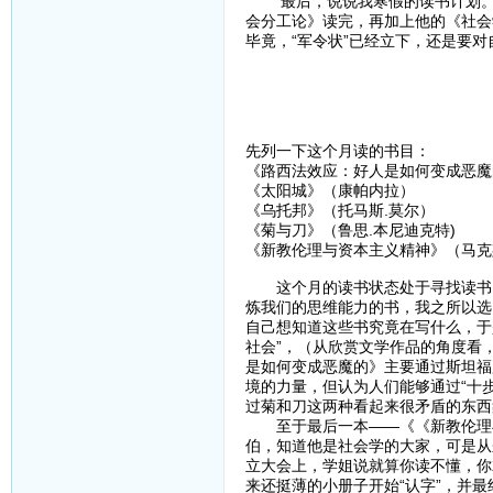
最后，说说我寒假的读书计划。寒
会分工论》读完，再加上他的《社会
毕竟，“军令状”已经立下，还是要对
2014年1
先列一下这个月读的书目：
《路西法效应：好人是如何变成恶魔
《太阳城》（康帕内拉）
《乌托邦》（托马斯.莫尔）
《菊与刀》（鲁思.本尼迪克特)
《新教伦理与资本主义精神》（马克斯
这个月的读书状态处于寻找读书（
炼我们的思维能力的书，我之所以选
自己想知道这些书究竟在写什么，于
社会”，（从欣赏文学作品的角度看
是如何变成恶魔的》主要通过斯坦福
境的力量，但认为人们能够通过“十
过菊和刀这两种看起来很矛盾的东西
至于最后一本——《《新教伦理与资
伯，知道他是社会学的大家，可是从
立大会上，学姐说就算你读不懂，你
来还挺薄的小册子开始“认字”，并