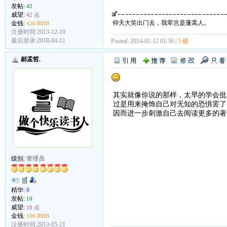
发帖:
42
威望:
42 点
仰天大笑出门去，我辈岂是蓬蒿人。
金钱:
420 RMB
注册时间:2013-12-19
最后登录:2018-04-11
Posted: 2014-01-12 01:36 |
5 楼
郝孟哲.
其实就像你说的那样，太早的学会批
过是用来掩饰自己对无知的恐惧罢了
因而进一步刺激自己去阅读更多的著
级别:
管理员
精华:
0
发帖:
10
威望:
10 点
金钱:
100 RMB
注册时间:2013-05-21