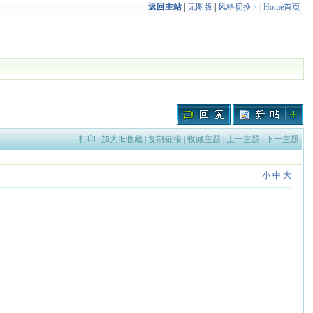
返回主站
|
无图版
|
风格切换
|
Home首页
打印
|
加为IE收藏
|
复制链接
|
收藏主题
|
上一主题
|
下一主题
小
中
大