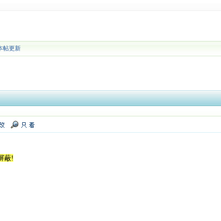
本帖更新
屏蔽!