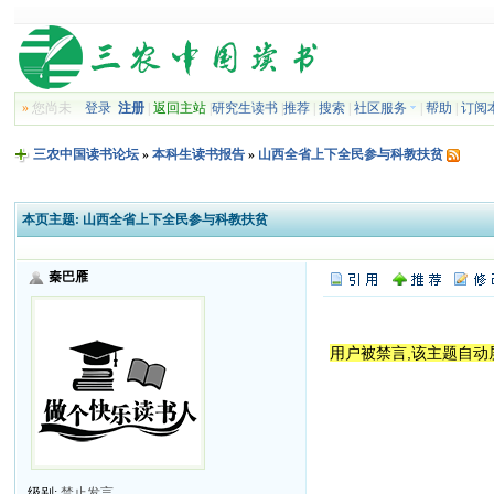
»
您尚未
登录
注册
|
返回主站
|
研究生读书
|
推荐
|
搜索
|
社区服务
|
帮助
|
订阅
三农中国读书论坛
»
本科生读书报告
»
山西全省上下全民参与科教扶贫
本页主题:
山西全省上下全民参与科教扶贫
秦巴雁
用户被禁言,该主题自动
级别:
禁止发言