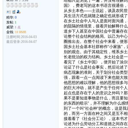
绍都只是浏览了一遍，并没有理解到
国》，费老写的这本书语言很通俗，
从乡土本色——土说起，谈及农民世
其生活方式也就随之确定也就形成了
精华:
0
在乡土社会中人与人是面对面沟通，
发帖:
1
的阻隔的情境里，接着开始解释什么
威望:
1 点
道乡下人甚至在中国社会中普遍存在
金钱:
10 RMB
论整个社会结构的格局。以己为中心
注册时间:2016-04-03
圈推出去。在整个社会中来看，便形
最后登录:2016-04-07
国乡土社会基本社群称作“小家族”
别的观念。由于其稳定性，维系乡土
长老统治的权力结构。乡土社会是一
看完了《乡土中国》，便开始了涂尔
论证了什么是社会事实，然后论述了
病态现象的准则，关于划分社会类型
强，跟着一点一点阅读下来也能大致
他思想的难以理解，他的思想很多与
的巨大冲动，就不是产生于任何个人
起点也是存在于人的意识之外吗？那
果不是要知道事物是什么，而且要知
的东西的暗示”，并不理解为什么感
到了一个叫“社会种”的概念，这是
的，而另一方面在种之间又是互不相
接着看了《社会分工论》，这本书才
论述为什么劳动分工和道德之间存在