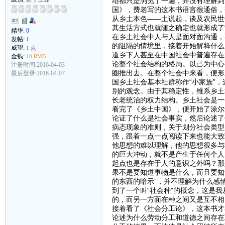
绍都只是浏览了一遍，并没有理解到
国》，费老写的这本书语言很通俗，
从乡土本色——土说起，谈及农民世
其生活方式也就随之确定也就形成了
精华:
0
在乡土社会中人与人是面对面沟通，
发帖:
1
的阻隔的情境里，接着开始解释什么
威望:
1 点
道乡下人甚至在中国社会中普遍存在
金钱:
10 RMB
论整个社会结构的格局。以己为中心
注册时间:2016-04-03
圈推出去。在整个社会中来看，便形
最后登录:2016-04-07
国乡土社会基本社群称作“小家族”
别的观念。由于其稳定性，维系乡土
长老统治的权力结构。乡土社会是一
看完了《乡土中国》，便开始了涂尔
论证了什么是社会事实，然后论述了
病态现象的准则，关于划分社会类型
强，跟着一点一点阅读下来也能大致
他思想的难以理解，他的思想很多与
的巨大冲动，就不是产生于任何个人
起点也是存在于人的意识之外吗？那
果不是要知道事物是什么，而且要知
的东西的暗示”，并不理解为什么感
到了一个叫“社会种”的概念，这是
的，而另一方面在种之间又是互不相
接着看了《社会分工论》，这本书才
论述为什么劳动分工和道德之间存在