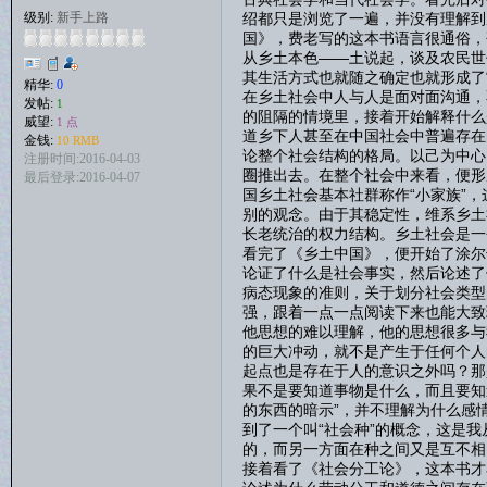
绍都只是浏览了一遍，并没有理解到
级别:
新手上路
国》，费老写的这本书语言很通俗，
从乡土本色——土说起，谈及农民世
其生活方式也就随之确定也就形成了
精华:
0
在乡土社会中人与人是面对面沟通，
发帖:
1
的阻隔的情境里，接着开始解释什么
威望:
1 点
道乡下人甚至在中国社会中普遍存在
金钱:
10 RMB
论整个社会结构的格局。以己为中心
注册时间:2016-04-03
圈推出去。在整个社会中来看，便形
最后登录:2016-04-07
国乡土社会基本社群称作“小家族”
别的观念。由于其稳定性，维系乡土
长老统治的权力结构。乡土社会是一
看完了《乡土中国》，便开始了涂尔
论证了什么是社会事实，然后论述了
病态现象的准则，关于划分社会类型
强，跟着一点一点阅读下来也能大致
他思想的难以理解，他的思想很多与
的巨大冲动，就不是产生于任何个人
起点也是存在于人的意识之外吗？那
果不是要知道事物是什么，而且要知
的东西的暗示”，并不理解为什么感
到了一个叫“社会种”的概念，这是
的，而另一方面在种之间又是互不相
接着看了《社会分工论》，这本书才