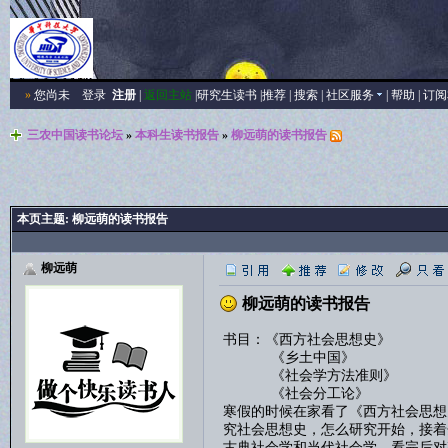
»
您尚未
登录
注册
|
返回主站
|
研究生读书
|
推荐
|
搜索
|
社区服务
|
帮助
|
订阅
三农中国读书论坛
»
本科生读书报告
»
柳远萌的读书报告
本页主题:
柳远萌的读书报告
柳远萌
柳远萌的读书报告
书目：《西方社会思想史》
《乡土中国》
《社会学方法准则》
《社会分工论》
寒假的时候在家看了《西方社会思想
究社会思想史，怎么研究开始，接着
古典社会学和当代社会学。看完后对