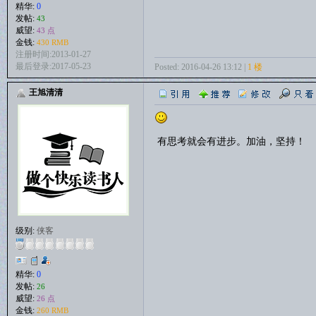
精华:
0
发帖:
43
威望:
43 点
金钱:
430 RMB
注册时间:2013-01-27
最后登录:2017-05-23
Posted: 2016-04-26 13:12 |
1 楼
王旭清清
有思考就会有进步。加油，坚持！
级别:
侠客
精华:
0
发帖:
26
威望:
26 点
金钱:
260 RMB