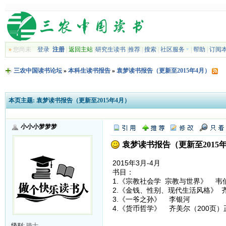
»
您尚未
登录
注册
|
返回主站
|
研究生读书
|
推荐
|
搜索
|
社区服务
|
帮助
|
订阅
三农中国读书论坛
»
本科生读书报告
»
袁梦读书报告（更新至2015年4月）
本页主题:
袁梦读书报告（更新至2015年4月）
小小小梦梦梦
袁梦读书报告（更新至2015年
2015年3月-4月
书目：
1.《宗教社会学 宗教与世界》 韦
2.《金钱、性别、现代生活风格》 
3.《一爷之孙》 李银河
4.《货币哲学》 齐美尔（200页
级别:
骑士