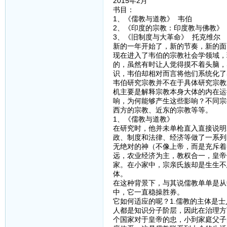
2015年2月
书目：
1、《儒教与道教》 韦伯
2、《印度的宗教：印度教与佛教》
3、《旧制度与大革命》 托克维尔
新的一年开始了，新的节奏，新的面
现在进入了韦伯的宗教社会学领域，
的，虽然有时让人觉得摸不着头脑，
识，韦伯却相对而言将他们系统化了
韦伯研究宗教并不在于具体研究宗教
机主要是解释宗教本身大体的内在运
响，为何能够产生这些影响？不同宗
西方的宗教、近东的宗教等等。
1、《儒教与道教》
在研究时，他并未单枪直入直接说明
政、制度和法律、经济等做了一系列
无绝对的神（不像上帝，而是充斥着
远，农业经济为主，教权合一，皇帝
家。在小家中，宗亲氏族却是生生不
体。
在这种背景下，与其说儒教单单是从
中，它一直稳操胜券。
它如何适应的呢？1.儒教的主体是
人都是知识分子阶层，因此在治理方
个国家对于皇帝的忠，小到家庭父子