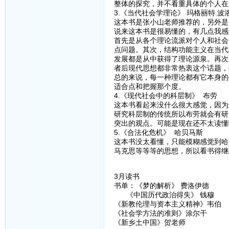
整体的探究，并不看重具体的个人在
3.《当代社会学理论》 玛格丽特.波
这本书是张小山老师推荐的，另外是
说来这本书是很易懂的，有几点我感
首先是从各个理论流派对个人和社会
点问题。其次，结构功能主义在当代
发展都是从中获得了理论源泉。再次
者后现代思想都非常热衷这个话题，
总的来说，每一种理论都有它本身的
适合点和把握那个度。
4.《现代社会中的科层制》 布劳
这本书看起来没什么很大感觉，因为
研究科层制的传统所以布劳就会有研
突出的观点。可能是现在还不太读懂
5.《合法化危机》 哈贝马斯
这本书没太看懂，只能模糊感觉到哈
马克思等等等的思想，所以看书得继
3月读书
书单：《梦的解析》 费洛伊德
《中国历代政治得失》 钱穆
《新教伦理与资本主义精神》韦伯
《社会学方法的准则》涂尔干
《新乡土中国》贺老师