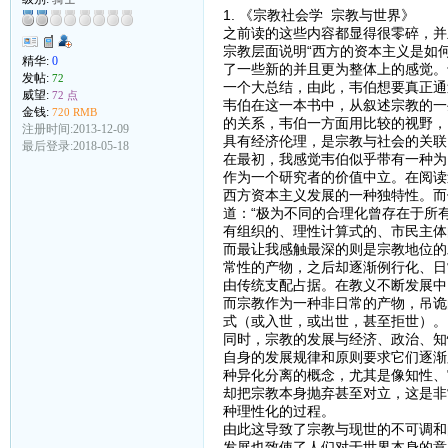
1. 《宗教社会学 宗教与世界》
之前读的这些内容都显得很零碎，并
宗教层面说明“西方的资本主义是如
精华:
0
了一些新的并且更为整体上的感觉。
发帖:
72
一个大总结，由此，韦伯想要真正通
威望:
72 点
韦伯在这一本书中，从叙述宗教的一
金钱:
720 RMB
的关系，韦伯一方面用比较的视野，
注册时间:2013-12-09
具有经济伦理，是宗教与社会的关联
最后登录:2018-05-18
在最初，我感觉韦伯似乎带有一种为
作为一个研究者的价值中立。在阅读
西方资本主义发展的一种独特性。而
道：“极为不同的合理化曾存在于所
有组织的、理性计算式的、市民主体
而最让我感触最深的则是宗教地位的
常性的产物，之后却逐渐例行化、日
由传统支配占据。在教义不断发展中
而宗教作为一种非日常的产物，吊诡
式（或入世，或出世，甚至拒世）。
同时，宗教的发展与经济、政治、知
自身的发展规律和原则要求它们逐渐
种异化分离的概念，尤其是像知性、
却把宗教本身抛弃甚至对立，这是非
种理性化的过程。
由此这导致了宗教与现世的不可调和
发展也致使了人们对于世界本身的意