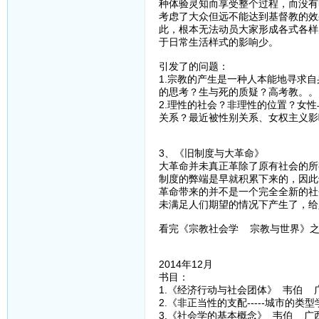
种体验灵知而享受整个过程，而没有
考虑了大众但远不能达到基督教的效
此，根本无法动员大家形成各式各样
于日常生活样式的影响少。
引发了的问题：
1.宗教的产生是一种人本能地寻求
的思考？生与死的质疑？高考教。。
2.理性的社会？非理性的位置？女
关系？最近被性别关系、女权主义影
3、《旧制度与大革命》
大革命并未真正革除了原有社会的所
制度的弊端是早就积累下来的，因此
革命带来的并不是一个完全全新的社
未满足人们期望的情况下产生了，给
看完《宗教社会学 宗教与世界》之
2014年12月
书目：
1.《经济行动与社会团体》 韦伯 
2.《非正当性的支配-----城市的
3.《社会学的基本概念》 韦伯 广