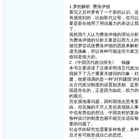
1.梦的解析 费洛伊德
看完之后对梦有了一个新的认识。这
有感觉到的，比如取代父母，也可以
要是新在他用了用说服力的表达让我
了。
虽然我个人认为费洛伊德的理论分析
为费洛伊德的分析主要是以西方人的
做完梦尝试按费洛伊德的思路来解析
虚无抽象，所以有种可能这些大家怎
值却是很大的。
2.《中国历代政治得失》 钱穆
本书主要讲述了汉唐宋明清五代政治
我留下了几个重要关键词的印象：封
建，他更强调的是一种“封邦建国”
从古代政治制度的设置如丞相、监督
国是存在的，正是因为如此，权力的
的观点。
历史观地看问题，因时因地去思考某
由，但实施的不尽人意也表现除人事
中也有类似的想法，中国农村的复杂
每种设计的制度也都不能完全适应每
要的问题了。
社会学的研究也需要多种角度，多种
后才有可能形成自己的思想。