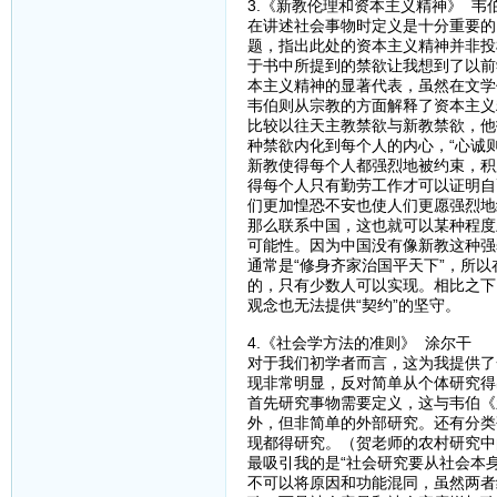
3.《新教伦理和资本主义精神》 韦
在讲述社会事物时定义是十分重要的
题，指出此处的资本主义精神并非投
于书中所提到的禁欲让我想到了以前
本主义精神的显著代表，虽然在文学
韦伯则从宗教的方面解释了资本主义
比较以往天主教禁欲与新教禁欲，他
种禁欲内化到每个人的内心，“心诚
新教使得每个人都强烈地被约束，积
得每个人只有勤劳工作才可以证明自
们更加惶恐不安也使人们更愿强烈地
那么联系中国，这也就可以某种程度
可能性。因为中国没有像新教这种强
通常是“修身齐家治国平天下”，所
的，只有少数人可以实现。相比之下
观念也无法提供“契约”的坚守。
4.《社会学方法的准则》 涂尔干
对于我们初学者而言，这为我提供了
现非常明显，反对简单从个体研究得出
首先研究事物需要定义，这与韦伯《
外，但非简单的外部研究。还有分类
现都得研究。（贺老师的农村研究中
最吸引我的是“社会研究要从社会本
不可以将原因和功能混同，虽然两者