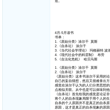
造。
4月-5月读书
书单：
1.《原始分类》涂尔干 莫斯
2.《自杀论》 涂尔干
3.《当代社会学理论》 玛格丽特.波
4.《现代社会中的科层制》 布劳
5.《合法化危机》 哈贝马斯
1.《原始分类》涂尔干 莫斯
2.《自杀论》 涂尔干
《原始分类》这本书涂尔干采用的论
自己的妄自猜想，然后又很难拿出方
感觉在涂尔干认为的人们分类思想的
点相似关联。从中也是可以体味到他
《自杀论》首先给我的感觉是论证非
将个人的自杀现象局限于用个人的生
自杀的个人原因并不是真正的自杀原
原因，这才是真正的自杀现象的原因