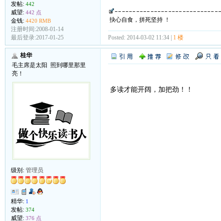
发帖:
442
威望:
442 点
抉心自食，拼死坚持 ！
金钱:
4420 RMB
注册时间:2008-01-14
Posted: 2014-03-02 11:34 |
1 楼
最后登录:2017-01-25
桂华
毛主席是太阳 照到哪里那里
亮！
多读才能开阔，加把劲！！
级别:
管理员
精华:
1
发帖:
374
威望:
376 点