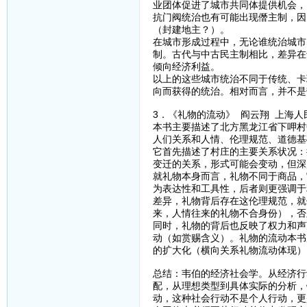
业团体促进了城市共同体提供机会，
抗门阀统治也有可能出现僭主制，因
（封建地主？）。
在城市形成过程中，无论谁统治城市
制。古代与中古民主制相比，差异在
倾向经济利益。
以上的这些城市统治不同于传统、卡
向而获得的统治。相对而言，并不是
3．《礼物的流动》 阎云翔 上海人
本书主要描述了北方黑龙江省下呷村
人们关系和人情、伦理规范、道德基
它首先描述了村庄的主要关系状况：
变迁的关系，形式可能会变动，但深
就礼物本身而言，礼物不同于商品，
为表达性和工具性，后者则更强调于
差异，礼物背后存在这伦理规范，就
来，人情往来的礼物不合身份），否
同时，礼物的背后也反映了权力和声
动（如赏赐含义）。礼物的流动本书
的扩大化（横向关系礼物流动体现）
总结：韦伯的经济社会学。从经济行
配，从理想类型到具体实际的分析，
动，这种社会行动不是个人行动，更