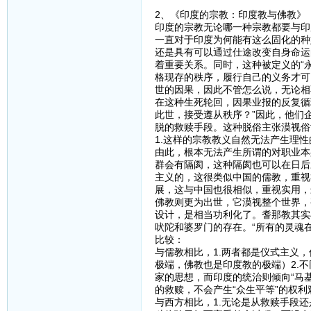
2、《印度的宗教：印度教与佛教》
印度的宗教无论哪一种宗教都要与印
一直对于印度为何能有这么固化的种
还是具有可以通过仕途改变自身命运
着重要关系。同时，这种被定义的“永
格现存的秩序，履行自己的义务才可
世的因果，因此不管怎么说，无论相
在这种生死轮回，因果业报的反复循
此世，接受遵从秩序？”因此，他们
脱的救赎手段。这种脱俗主张漠视俗
1.这样的宗教教义自然无法产生理
由此，根本无法产生所谓的对职业本
群会有隔阂，这种隔阂也可以在日后
主义的，这很类似中国的儒教，重视
展，这与中国也很相似，重视实用，
佛教则更为出世，它漠视整个世界，
设计，是相当功利化了。耆那教其实
吠陀和婆罗门的存在。“所有的灵魂
比较：
与儒教相比，1.两者都是仪式主义
极端，佛教也是印度教的极端）2.
家的思想，而印度的统治则倾向“马
的救赎，不会产生“众生平等”的权
与西方相比，1.无论是从救赎手段