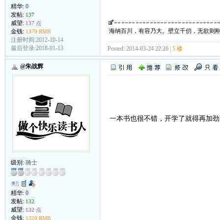
精华:
0
发帖:
137
威望:
137 点
海纳百川，有容乃大。壁立千仞，无欲则
金钱:
1370 RMB
注册时间:2012-10-14
最后登录:2018-01-13
Posted: 2014-03-24 22:26 |
5 楼
@朱战辉
一本书也很不错，开学了就得再加
级别:
骑士
精华:
0
发帖:
132
威望:
132 点
金钱:
1320 RMB