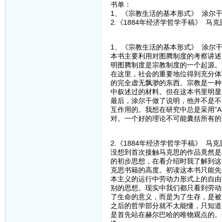
书单：
1、《宗教生活的基本形式》 涂尔
2.《1884年经济学哲学手稿》 马克
1、《宗教生活的基本形式》 涂尔
本书主要利用对图腾制度的考察讲述
明图腾制度是宗教制度的一个起源。
在这里，社会的重要地位得到充分体
的完全虚无飘渺的东西。宗教是一种
中叙述过的材料。但在这本书里明显
最后，涂尔干做了说明，他并不是不
互作用的。我想在研究中总是采用”
对。一个好的理论不可能囊括所有的
2.《1884年经济学哲学手稿》 马克
没想到首次接触马克思的作品竟然是
的初步思想，在看介绍时我了解到这
克思书籍的高度。初读这本书只能先
本主义的运行中劳动力形式上的自由
别的思想。现实中我们都只看到劳动
了生命的意义，而是为了生存，是被
之后的哲学部分就不太能懂，只知道
是首先站在赫尔巴哈的唯物观点的。