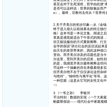
甚至会对于生死漠然，哲学由此便“承
是否可以这样说：世界的除魅反而产生
e）。最终，宗教何去何从？世界何
2.关于齐美尔的初步印象---从《
终于进入很久以前就慕名的特立独行
格》这本书是一本论文集。阅读之后
章真是感觉挺适合下午茶式的阅读，
但又能说服你的方式重新阐释。行文
会学的假设”讲出社会的反抗说起来
由天生的差异带来的，因此这种借口
变动。而齐美尔涉及的话题也是当今
尔这里，受到齐美尔的启发，如性别
的是，我感觉齐美尔最终阐释这些问
币这样一个抽象的存在承载着很多实
但齐美尔绝不在于仅仅谈论这些杂碎
与绝对”，“独特性与夷平化”等等
一种悲观（这是从它写的女性文化中
~）
3.《一爷之孙》 李银河
手法特别：数据的呈现（一个大家庭
帕森斯假设------现代社会中家