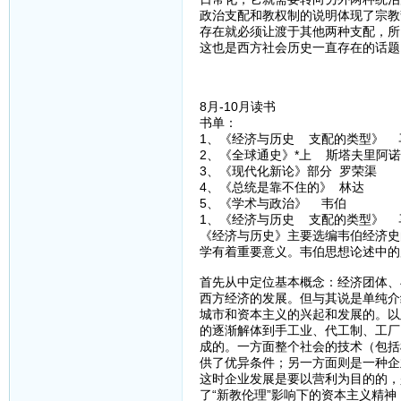
政治支配和教权制的说明体现了宗教
存在就必须让渡于其他两种支配，所
这也是西方社会历史一直存在的话题
8月-10月读书
书单：
1、《经济与历史 支配的类型》 
2、《全球通史》*上 斯塔夫里阿
3、《现代化新论》部分 罗荣渠
4、《总统是靠不住的》 林达
5、《学术与政治》 韦伯
1、《经济与历史 支配的类型》 
《经济与历史》主要选编韦伯经济史
学有着重要意义。韦伯思想论述中的
首先从中定位基本概念：经济团体、
西方经济的发展。但与其说是单纯介
城市和资本主义的兴起和发展的。以
的逐渐解体到手工业、代工制、工厂
成的。一方面整个社会的技术（包括
供了优异条件；另一方面则是一种企
这时企业发展是要以营利为目的的，
了“新教伦理”影响下的资本主义精