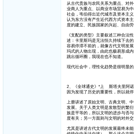
从古代贵族与农民关系为重点、对外
业商人为重点、以商业市场贸易为中
社会，韦伯得出近代城市及资本主义
认为东方没有产生近代西方式资本主
度的建立、民族国家的兴起、自由劳
《支配的类型》主要叙述三种合法性
述：卡里斯玛是无法恒久持续下去的
容易停滞不前的，就像古代文明发展
玛式的人物出现，由此也极易形成内
跳出循环圈，我现在也不知道。
现代社会中，理性化趋势是很明显的
2、《全球通史》*上 斯塔夫里阿
因为发现了历史的重要性，所以就停
上册讲述了原始文明、古典文明、中
发展。关于人类文明是发散型的繁衍
族是平等的，所以文明的进步与否与
度有关；另一方面则与文明的对外交
尤其是讲述古代文明的发展最终未能
传统化中无法自拔），那么这个文明