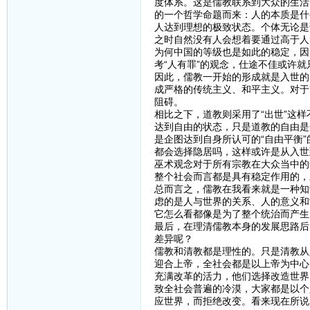
度体系。这是儒教联系到大众的生活
的一个哲学命题而来：人的本质是什
人达到理想的极致状态。个体无论是
之时自然没有人会想着要通过高于人
为何中国的等级也是如此的稳定，因
考“人有罪”的观念，仕途不佳或许
因此，儒教一开始的形成就是入世的
成严格的传统主义、和平主义。对于
阻碍。
相比之下，道教则采用了“出世”这
达到自由的状态，只是道教的自由是
是企图达到自身所认可的“自由平衡
都会选择隐居吗，这样或许是从入世
巫术观念对于所有宗教在大众当中的
整个社会而言都是具有稳定作用的，
总而言之，儒教在我看来就是一种知
虑的是人与世界的关系、人的意义和
它怎么看都像是为了整个统治而产生
最后，在理清儒教本身的发展思路后
差异呢？
儒教和清教都是理性的。只是清教从
迎合上帝，全社会都是以上帝为中心
充满改革的活力，他们选择改造世界
致全社会普遍的冷漠，大家都是以个
应世界，而拒绝改变。看来现在所说