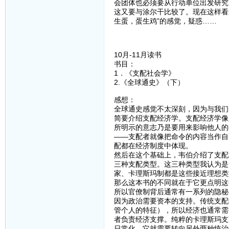
会团体也必须要从行动单位出发研究
这又要与涂尔干比较了。现在这样看
生蛋，蛋生鸡”的感觉，疑惑……
10月-11月读书
书目：
1．《支配社会学》
2.《全球通史》（下）
感想：
全球通史感觉不太深刻，因为与我们
简要介绍支配经济学。支配经济学像
所明示的意志乃是要用来影响他人的
——支配者就像把命令的内容当作自
配都在经济制度中体现。
然后在这个基础上，韦伯介绍了支配
三种支配类型。这三种类型我认为是
家、卡理斯玛制都是这些接近理想类
那么这本书的不同就在于它更点明这
所以官僚制背后通常有一系列的隐秘
因为政治需要资本的支持。传统支配
管个人的特征），所以经济也通常需
者负责经济支撑。纯粹的卡理斯玛支
日常化，它就需要转向另外两种统治