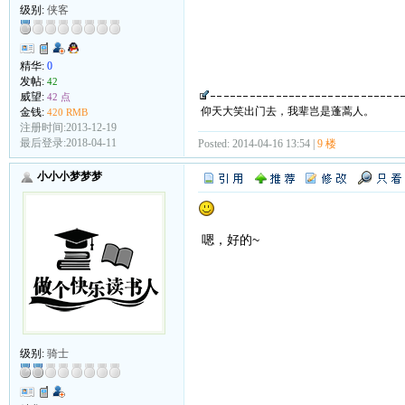
级别:
侠客
精华:
0
发帖:
42
威望:
42 点
仰天大笑出门去，我辈岂是蓬蒿人。
金钱:
420 RMB
注册时间:2013-12-19
最后登录:2018-04-11
Posted: 2014-04-16 13:54 |
9 楼
小小小梦梦梦
嗯，好的~
级别:
骑士