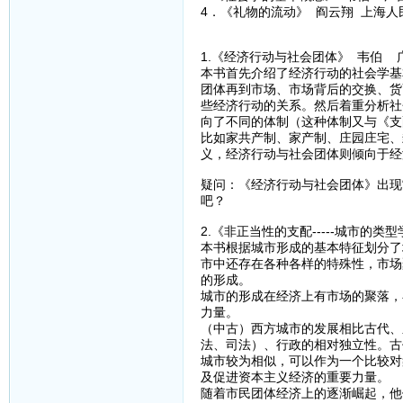
4．《礼物的流动》 阎云翔 上海人
1.《经济行动与社会团体》 韦伯 
本书首先介绍了经济行动的社会学基
团体再到市场、市场背后的交换、货
些经济行动的关系。然后着重分析社
向了不同的体制（这种体制又与《支
比如家共产制、家产制、庄园庄宅、
义，经济行动与社会团体则倾向于经
疑问：《经济行动与社会团体》出现
吧？
2.《非正当性的支配-----城市的
本书根据城市形成的基本特征划分了
市中还存在各种各样的特殊性，市场
的形成。
城市的形成在经济上有市场的聚落，
力量。
（中古）西方城市的发展相比古代、
法、司法）、行政的相对独立性。古
城市较为相似，可以作为一个比较对
及促进资本主义经济的重要力量。
随着市民团体经济上的逐渐崛起，他