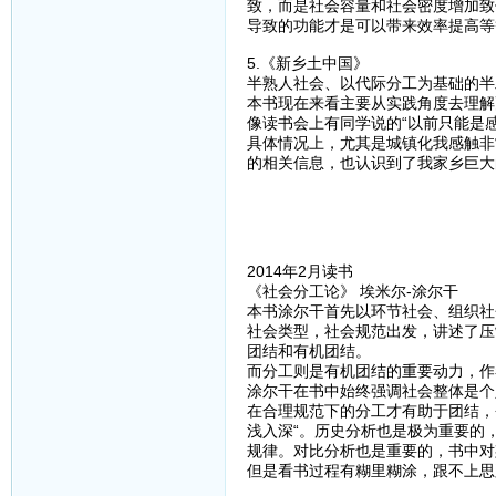
致，而是社会容量和社会密度增加致
导致的功能才是可以带来效率提高等
5.《新乡土中国》
半熟人社会、以代际分工为基础的半
本书现在来看主要从实践角度去理解
像读书会上有同学说的“以前只能是
具体情况上，尤其是城镇化我感触非
的相关信息，也认识到了我家乡巨大
2014年2月读书
《社会分工论》 埃米尔-涂尔干
本书涂尔干首先以环节社会、组织社
社会类型，社会规范出发，讲述了压
团结和有机团结。
而分工则是有机团结的重要动力，作
涂尔干在书中始终强调社会整体是个
在合理规范下的分工才有助于团结，
浅入深“。历史分析也是极为重要的
规律。对比分析也是重要的，书中对
但是看书过程有糊里糊涂，跟不上思