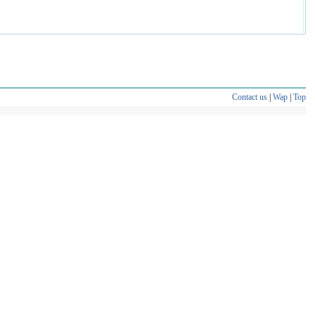
Contact us
|
Wap
|
Top