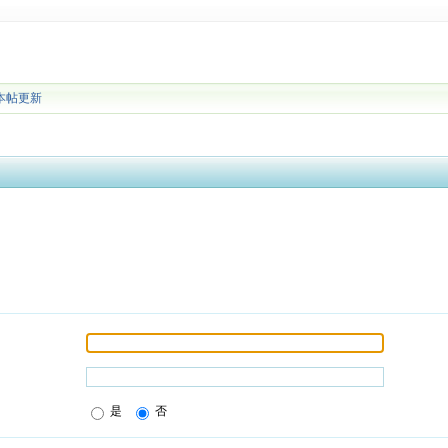
本帖更新
是
否