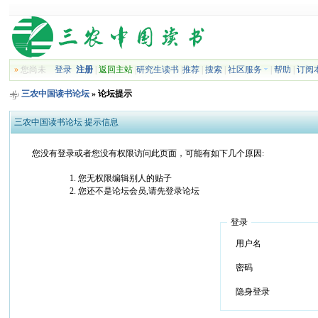
»
您尚未
登录
注册
|
返回主站
|
研究生读书
|
推荐
|
搜索
|
社区服务
|
帮助
|
订阅
三农中国读书论坛
» 论坛提示
三农中国读书论坛 提示信息
您没有登录或者您没有权限访问此页面，可能有如下几个原因:
您无权限编辑别人的贴子
您还不是论坛会员,请先登录论坛
登录
用户名
密码
隐身登录