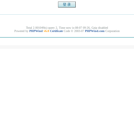
Total 2.001049(s) query 2, Time now is:08-07 09:26, Gzip disabled
Powered by
PHPWind
v6.0
Certificate
Code © 2003-07
PHPWind.com
Corporation