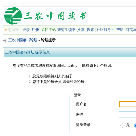
»
您尚未
登录
注册
|
返回主站
|
研究生读书
|
推荐
|
搜索
|
社区服务
|
帮助
|
订阅
三农中国读书论坛
» 论坛提示
三农中国读书论坛 提示信息
您没有登录或者您没有权限访问此页面，可能有如下几个原因:
您无权限编辑别人的贴子
您还不是论坛会员,请先登录论坛
登录
用户名
密码
隐身登录
是