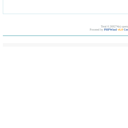
Total 0.269274(s) quer
Powered by
PHPWind
v6.0
Cer