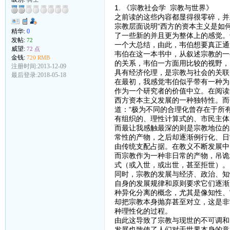
1. 《宗教社会学 宗教与世界》
之前读的这些内容都显得很零碎，并
宗教层面说明“西方的资本主义是如
精华:
0
了一些新的并且更为整体上的感觉。
发帖:
72
一个大总结，由此，韦伯想要真正通
威望:
72 点
韦伯在这一本书中，从叙述宗教的一
金钱:
720 RMB
的关系，韦伯一方面用比较的视野，
注册时间:2013-12-09
具有经济伦理，是宗教与社会的关联
最后登录:2018-05-18
在最初，我感觉韦伯似乎带有一种为
作为一个研究者的价值中立。在阅读
西方资本主义发展的一种独特性。而
道：“极为不同的合理化曾存在于所
有组织的、理性计算式的、市民主体
而最让我感触最深的则是宗教地位的
常性的产物，之后却逐渐例行化、日
由传统支配占据。在教义不断发展中
而宗教作为一种非日常的产物，吊诡
式（或入世，或出世，甚至拒世）。
同时，宗教的发展与经济、政治、知
自身的发展规律和原则要求它们逐渐
种异化分离的概念，尤其是像知性、
却把宗教本身抛弃甚至对立，这是非
种理性化的过程。
由此这导致了宗教与现世的不可调和
发展也致使了人们对于世界本身的意