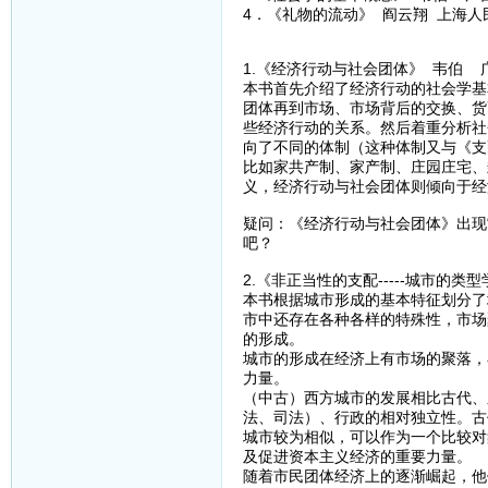
4．《礼物的流动》 阎云翔 上海人
1.《经济行动与社会团体》 韦伯 
本书首先介绍了经济行动的社会学基
团体再到市场、市场背后的交换、货
些经济行动的关系。然后着重分析社
向了不同的体制（这种体制又与《支
比如家共产制、家产制、庄园庄宅、
义，经济行动与社会团体则倾向于经
疑问：《经济行动与社会团体》出现
吧？
2.《非正当性的支配-----城市的
本书根据城市形成的基本特征划分了
市中还存在各种各样的特殊性，市场
的形成。
城市的形成在经济上有市场的聚落，
力量。
（中古）西方城市的发展相比古代、
法、司法）、行政的相对独立性。古
城市较为相似，可以作为一个比较对
及促进资本主义经济的重要力量。
随着市民团体经济上的逐渐崛起，他