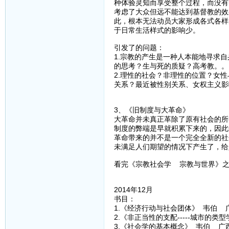
种体验灵知而享受整个过程，而没有
考虑了大众但远不能达到基督教的效
此，根本无法动员大家形成各式各样
于日常生活样式的影响少。
引发了的问题：
1.宗教的产生是一种人本能地寻求
的思考？生与死的质疑？高考教。。
2.理性的社会？非理性的位置？女
关系？最近被性别关系、女权主义影
3、《旧制度与大革命》
大革命并未真正革除了原有社会的所
制度的弊端是早就积累下来的，因此
革命带来的并不是一个完全全新的社
未满足人们期望的情况下产生了，给
看完《宗教社会学 宗教与世界》之
2014年12月
书目：
1.《经济行动与社会团体》 韦伯 
2.《非正当性的支配-----城市的
3.《社会学的基本概念》 韦伯 广