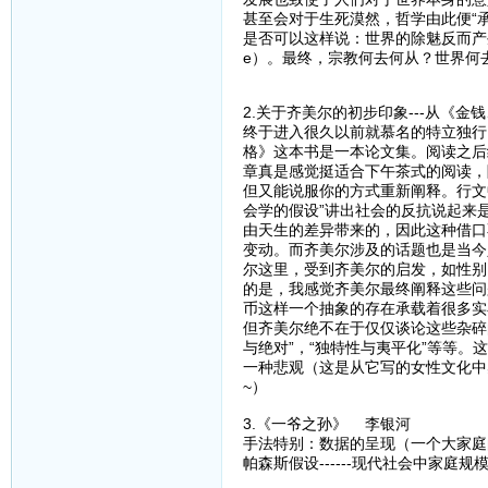
甚至会对于生死漠然，哲学由此便“承
是否可以这样说：世界的除魅反而产生
e）。最终，宗教何去何从？世界何
2.关于齐美尔的初步印象---从《
终于进入很久以前就慕名的特立独行
格》这本书是一本论文集。阅读之后
章真是感觉挺适合下午茶式的阅读，
但又能说服你的方式重新阐释。行文
会学的假设”讲出社会的反抗说起来
由天生的差异带来的，因此这种借口
变动。而齐美尔涉及的话题也是当今
尔这里，受到齐美尔的启发，如性别
的是，我感觉齐美尔最终阐释这些问
币这样一个抽象的存在承载着很多实
但齐美尔绝不在于仅仅谈论这些杂碎
与绝对”，“独特性与夷平化”等等
一种悲观（这是从它写的女性文化中
~）
3.《一爷之孙》 李银河
手法特别：数据的呈现（一个大家庭
帕森斯假设------现代社会中家