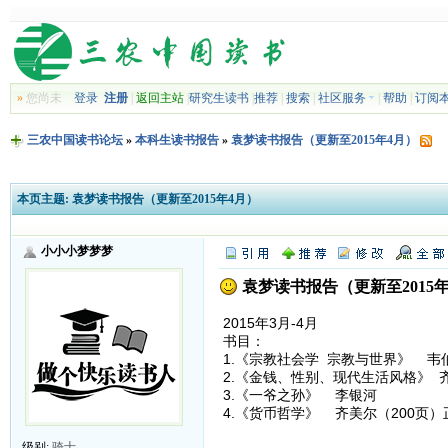
»
您尚未
登录
注册
|
返回主站
|
研究生读书
|
推荐
|
搜索
|
社区服务
|
帮助
|
订阅
三农中国读书论坛
»
本科生读书报告
»
袁梦读书报告（更新至2015年4月）
本页主题:
袁梦读书报告（更新至2015年4月）
小小小梦梦梦
袁梦读书报告（更新至2015年
2015年3月-4月
书目：
1.《宗教社会学 宗教与世界》 韦
2.《金钱、性别、现代生活风格》 
3.《一爷之孙》 李银河
4.《货币哲学》 齐美尔（200页
级别:
骑士