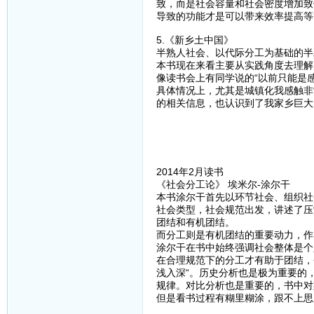
致，而是社会容量和社会密度增加致
导致的功能才是可以带来效率提高等
5.《新乡土中国》
半熟人社会、以代际分工为基础的半
本书现在来看主要从实践角度去理解
像读书会上有同学说的“以前只能是
具体情况上，尤其是城镇化我感触非
的相关信息，也认识到了我家乡巨大
2014年2月读书
《社会分工论》 埃米尔-涂尔干
本书涂尔干首先以环节社会、组织社
社会类型，社会规范出发，讲述了压
团结和有机团结。
而分工则是有机团结的重要动力，作
涂尔干在书中始终强调社会整体是个
在合理规范下的分工才有助于团结，
浅入深“。历史分析也是极为重要的
规律。对比分析也是重要的，书中对
但是看书过程有糊里糊涂，跟不上思