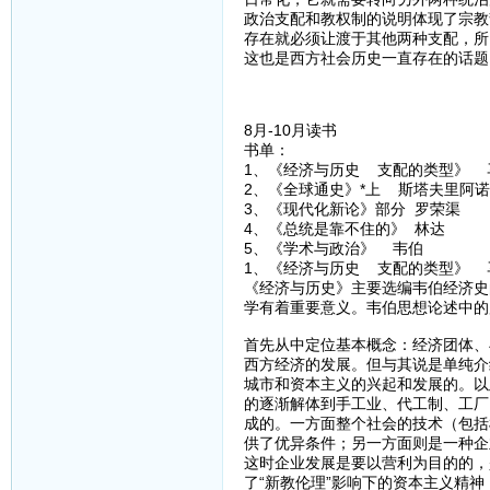
政治支配和教权制的说明体现了宗教
存在就必须让渡于其他两种支配，所
这也是西方社会历史一直存在的话题
8月-10月读书
书单：
1、《经济与历史 支配的类型》 
2、《全球通史》*上 斯塔夫里阿
3、《现代化新论》部分 罗荣渠
4、《总统是靠不住的》 林达
5、《学术与政治》 韦伯
1、《经济与历史 支配的类型》 
《经济与历史》主要选编韦伯经济史
学有着重要意义。韦伯思想论述中的
首先从中定位基本概念：经济团体、
西方经济的发展。但与其说是单纯介
城市和资本主义的兴起和发展的。以
的逐渐解体到手工业、代工制、工厂
成的。一方面整个社会的技术（包括
供了优异条件；另一方面则是一种企
这时企业发展是要以营利为目的的，
了“新教伦理”影响下的资本主义精