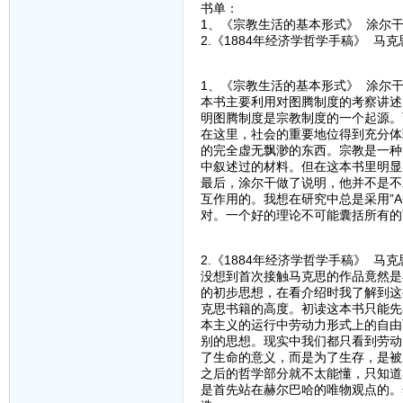
书单：
1、《宗教生活的基本形式》 涂尔
2.《1884年经济学哲学手稿》 马克
1、《宗教生活的基本形式》 涂尔
本书主要利用对图腾制度的考察讲述
明图腾制度是宗教制度的一个起源。
在这里，社会的重要地位得到充分体
的完全虚无飘渺的东西。宗教是一种
中叙述过的材料。但在这本书里明显
最后，涂尔干做了说明，他并不是不
互作用的。我想在研究中总是采用”
对。一个好的理论不可能囊括所有的
2.《1884年经济学哲学手稿》 马克
没想到首次接触马克思的作品竟然是
的初步思想，在看介绍时我了解到这
克思书籍的高度。初读这本书只能先
本主义的运行中劳动力形式上的自由
别的思想。现实中我们都只看到劳动
了生命的意义，而是为了生存，是被
之后的哲学部分就不太能懂，只知道
是首先站在赫尔巴哈的唯物观点的。