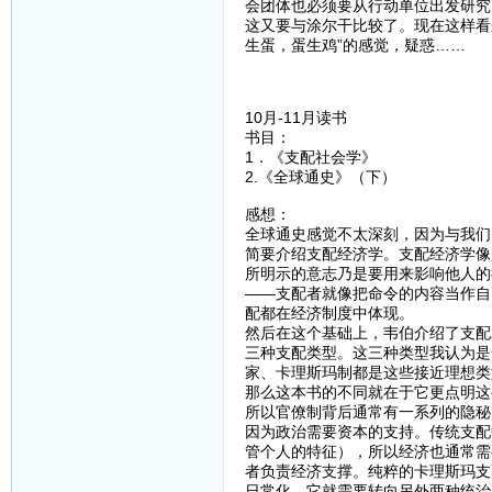
会团体也必须要从行动单位出发研究
这又要与涂尔干比较了。现在这样看
生蛋，蛋生鸡”的感觉，疑惑……
10月-11月读书
书目：
1．《支配社会学》
2.《全球通史》（下）
感想：
全球通史感觉不太深刻，因为与我们
简要介绍支配经济学。支配经济学像
所明示的意志乃是要用来影响他人的
——支配者就像把命令的内容当作自
配都在经济制度中体现。
然后在这个基础上，韦伯介绍了支配
三种支配类型。这三种类型我认为是
家、卡理斯玛制都是这些接近理想类
那么这本书的不同就在于它更点明这
所以官僚制背后通常有一系列的隐秘
因为政治需要资本的支持。传统支配
管个人的特征），所以经济也通常需
者负责经济支撑。纯粹的卡理斯玛支
日常化，它就需要转向另外两种统治