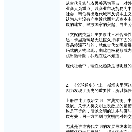
从古代贵族与农民关系为重点、对外
业商人为重点、以商业市场贸易为中
社会，韦伯得出近代城市及资本主义
认为东方没有产生近代西方式资本主
度的建立、民族国家的兴起、自由劳
《支配的类型》主要叙述三种合法性
述：卡里斯玛是无法恒久持续下去的
容易停滞不前的，就像古代文明发展
玛式的人物出现，由此也极易形成内
跳出循环圈，我现在也不知道。
现代社会中，理性化趋势是很明显的
2、《全球通史》*上 斯塔夫里阿
因为发现了历史的重要性，所以就停
上册讲述了原始文明、古典文明、中
发展。关于人类文明是发散型的繁衍
族是平等的，所以文明的进步与否与
度有关；另一方面则与文明的对外交
尤其是讲述古代文明的发展最终未能
传统化中无法自拔），那么这个文明