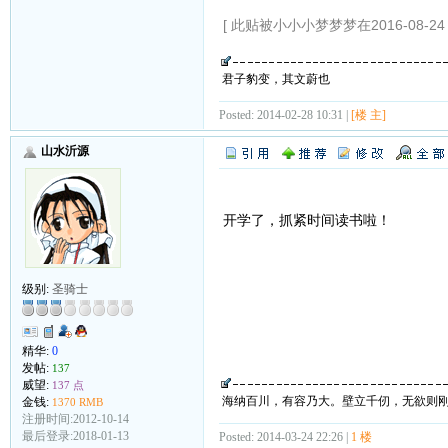
[ 此贴被小小小梦梦梦在2016-08-24 
君子豹变，其文蔚也
Posted: 2014-02-28 10:31 |
[楼 主]
山水沂源
开学了，抓紧时间读书啦！
级别:
圣骑士
精华:
0
发帖:
137
威望:
137 点
海纳百川，有容乃大。壁立千仞，无欲则
金钱:
1370 RMB
注册时间:2012-10-14
最后登录:2018-01-13
Posted: 2014-03-24 22:26 |
1 楼