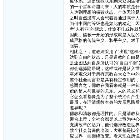
度体系。这是儒教联系到大众的生活
的一个哲学命题而来：人的本质是什
人达到理想的极致状态。个体无论是
之时自然没有人会想着要通过高于人
为何中国的等级也是如此的稳定，因
考“人有罪”的观念，仕途不佳或许
因此，儒教一开始的形成就是入世的
成严格的传统主义、和平主义。对于
阻碍。
相比之下，道教则采用了“出世”这
达到自由的状态，只是道教的自由是
是企图达到自身所认可的“自由平衡
都会选择隐居吗，这样或许是从入世
巫术观念对于所有宗教在大众当中的
整个社会而言都是具有稳定作用的，
总而言之，儒教在我看来就是一种知
虑的是人与世界的关系、人的意义和
它怎么看都像是为了整个统治而产生
最后，在理清儒教本身的发展思路后
差异呢？
儒教和清教都是理性的。只是清教从
迎合上帝，全社会都是以上帝为中心
充满改革的活力，他们选择改造世界
致全社会普遍的冷漠，大家都是以个
应世界，而拒绝改变。看来现在所说