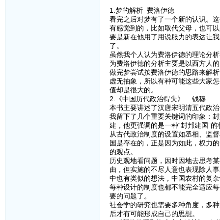
1.梦的解析 费洛伊德
看完之后对梦有了一个新的认识。这
有感觉到的，比如取代父母，也可以
要是新在他用了用说服力的表达让我
了。
虽然我个人认为费洛伊德的理论分析
为费洛伊德的分析主要是以西方人的
做完梦尝试按费洛伊德的思路来解析
虚无抽象，所以有种可能这些大家怎
值却是很大的。
2.《中国历代政治得失》 钱穆
本书主要讲述了汉唐宋明清五代政治
我留下了几个重要关键词的印象：封
建，他更强调的是一种“封邦建国”
从古代政治制度的设置如丞相、监督
国是存在的，正是因为如此，权力的
的观点。
历史观地看问题，因时因地去思考某
由，但实施的不尽人意也表现除人事
中也有类似的想法，中国农村的复杂
每种设计的制度也都不能完全适应每
要的问题了。
社会学的研究也需要多种角度，多种
后才有可能形成自己的思想。