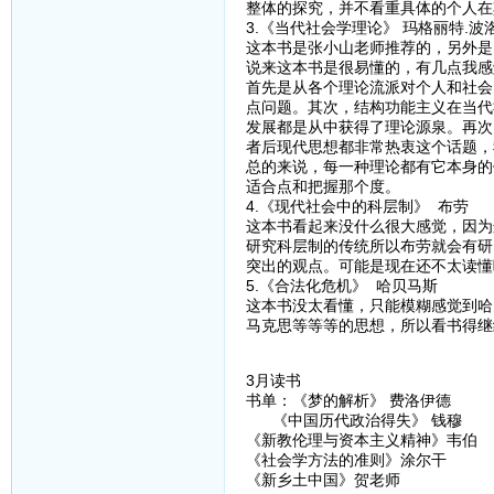
整体的探究，并不看重具体的个人在
3.《当代社会学理论》 玛格丽特.波
这本书是张小山老师推荐的，另外是
说来这本书是很易懂的，有几点我感
首先是从各个理论流派对个人和社会
点问题。其次，结构功能主义在当代
发展都是从中获得了理论源泉。再次
者后现代思想都非常热衷这个话题，
总的来说，每一种理论都有它本身的
适合点和把握那个度。
4.《现代社会中的科层制》 布劳
这本书看起来没什么很大感觉，因为
研究科层制的传统所以布劳就会有研
突出的观点。可能是现在还不太读懂
5.《合法化危机》 哈贝马斯
这本书没太看懂，只能模糊感觉到哈
马克思等等等的思想，所以看书得继
3月读书
书单：《梦的解析》 费洛伊德
《中国历代政治得失》 钱穆
《新教伦理与资本主义精神》韦伯
《社会学方法的准则》涂尔干
《新乡土中国》贺老师