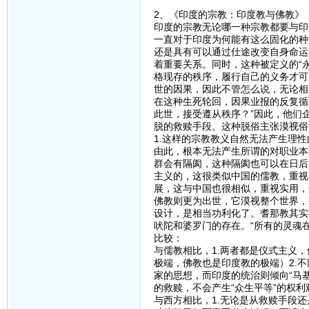
2、《印度的宗教：印度教与佛教》
印度的宗教无论哪一种宗教都要与印
一直对于印度为何能有这么固化的种
还是具有可以通过仕途改变自身命运
着重要关系。同时，这种被定义的“永
格现存的秩序，履行自己的义务才可
世的因果，因此不管怎么说，无论相
在这种生死轮回，因果业报的反复循
此世，接受遵从秩序？”因此，他们
脱的救赎手段。这种脱俗主张漠视俗
1.这样的宗教教义自然无法产生理
由此，根本无法产生所谓的对职业本
群会有隔阂，这种隔阂也可以在日后
主义的，这很类似中国的儒教，重视
展，这与中国也很相似，重视实用，
佛教则更为出世，它漠视整个世界，
设计，是相当功利化了。耆那教其实
吠陀和婆罗门的存在。“所有的灵魂
比较：
与儒教相比，1.两者都是仪式主义
极端，佛教也是印度教的极端）2.
家的思想，而印度的统治则倾向“马
的救赎，不会产生“众生平等”的权
与西方相比，1.无论是从救赎手段