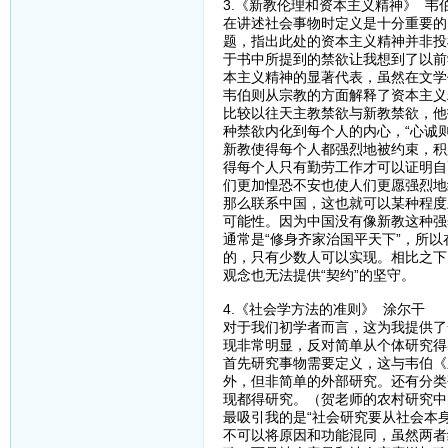
3.《新教伦理和资本主义精神》 韦
在讲述社会事物时定义是十分重要的
题，指出此处的资本主义精神并非投
于书中所提到的禁欲让我想到了以前
本主义精神的显著代表，虽然在文学
韦伯则从宗教的方面解释了资本主义
比较以往天主教禁欲与新教禁欲，他
种禁欲内化到每个人的内心，“心诚
新教使得每个人都强烈地被约束，积
得每个人只有勤劳工作才可以证明自
们更加惶恐不安也使人们更愿强烈地
那么联系中国，这也就可以某种程度
可能性。因为中国没有像新教这种强
通常是“修身齐家治国平天下”，所
的，只有少数人可以实现。相比之下
观念也无法提供“契约”的坚守。
4.《社会学方法的准则》 涂尔干
对于我们初学者而言，这为我提供了
现非常明显，反对简单从个体研究得出
首先研究事物需要定义，这与韦伯《
外，但非简单的外部研究。还有分类
现都得研究。（贺老师的农村研究中
最吸引我的是“社会研究要从社会本
不可以将原因和功能混同，虽然两者