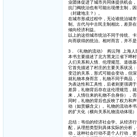
业团体促进了城市共同体提供机会，
抗门阀统治也有可能出现僭主制，因
（封建地主？）。
在城市形成过程中，无论谁统治城市
制。古代与中古民主制相比，差异在
倾向经济利益。
以上的这些城市统治不同于传统、卡
向而获得的统治。相对而言，并不是
3．《礼物的流动》 阎云翔 上海人
本书主要描述了北方黑龙江省下呷村
人们关系和人情、伦理规范、道德基
它首先描述了村庄的主要关系状况：
变迁的关系，形式可能会变动，但深
就礼物本身而言，礼物不同于商品，
为表达性和工具性，后者则更强调于
差异，礼物背后存在这伦理规范，就
来，人情往来的礼物不合身份），否
同时，礼物的背后也反映了权力和声
动（如赏赐含义）。礼物的流动本书
的扩大化（横向关系礼物流动体现）
总结：韦伯的经济社会学。从经济行
配，从理想类型到具体实际的分析，
动，这种社会行动不是个人行动，更