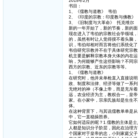
2015年2月
书目：
1、《儒教与道教》 韦伯
2、《印度的宗教：印度教与佛教》
3、《旧制度与大革命》 托克维尔
新的一年开始了，新的节奏，新的面
现在进入了韦伯的宗教社会学领域，
的，虽然有时让人觉得摸不着头脑，
识，韦伯却相对而言将他们系统化了
韦伯研究宗教并不在于具体研究宗教
机主要是解释宗教本身大体的内在运
响，为何能够产生这些影响？不同宗
西方的宗教、近东的宗教等等。
1、《儒教与道教》
在研究时，他并未单枪直入直接说明
政、制度和法律、经济等做了一系列
无绝对的神（不像上帝，而是充斥着
远，农业经济为主，教权合一，皇帝
家。在小家中，宗亲氏族却是生生不
体。
在这种背景下，与其说儒教单单是从
中，它一直稳操胜券。
它如何适应的呢？1.儒教的主体是
人都是知识分子阶层，因此在治理方
个国家对于皇帝的忠，小到家庭父子