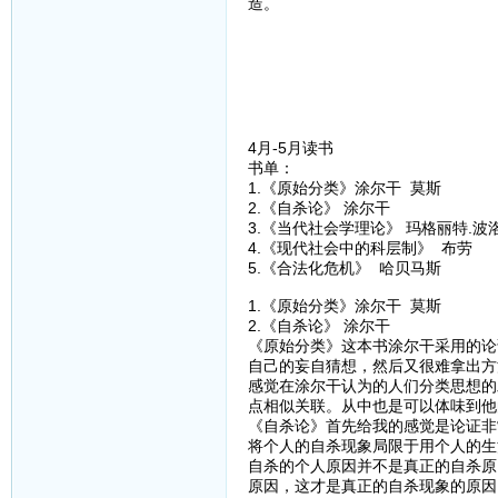
造。
4月-5月读书
书单：
1.《原始分类》涂尔干 莫斯
2.《自杀论》 涂尔干
3.《当代社会学理论》 玛格丽特.波
4.《现代社会中的科层制》 布劳
5.《合法化危机》 哈贝马斯
1.《原始分类》涂尔干 莫斯
2.《自杀论》 涂尔干
《原始分类》这本书涂尔干采用的论
自己的妄自猜想，然后又很难拿出方
感觉在涂尔干认为的人们分类思想的
点相似关联。从中也是可以体味到他
《自杀论》首先给我的感觉是论证非
将个人的自杀现象局限于用个人的生
自杀的个人原因并不是真正的自杀原
原因，这才是真正的自杀现象的原因