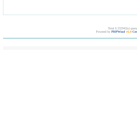
Total 0.232942(s) quer
Powered by
PHPWind
v6.0
Cer