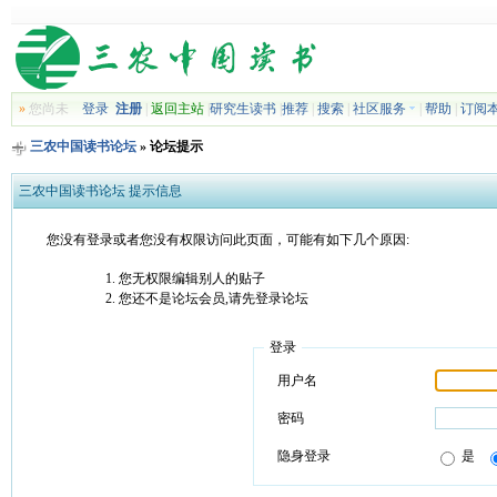
»
您尚未
登录
注册
|
返回主站
|
研究生读书
|
推荐
|
搜索
|
社区服务
|
帮助
|
订阅
三农中国读书论坛
» 论坛提示
三农中国读书论坛 提示信息
您没有登录或者您没有权限访问此页面，可能有如下几个原因:
您无权限编辑别人的贴子
您还不是论坛会员,请先登录论坛
登录
用户名
密码
隐身登录
是