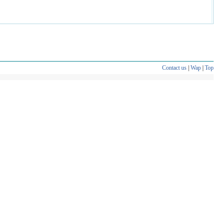
Contact us
|
Wap
|
Top