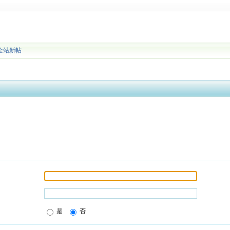
全站新帖
是
否