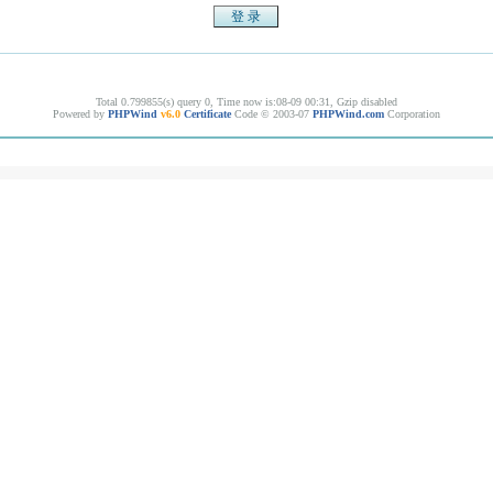
Total 0.799855(s) query 0, Time now is:08-09 00:31, Gzip disabled
Powered by
PHPWind
v6.0
Certificate
Code © 2003-07
PHPWind.com
Corporation