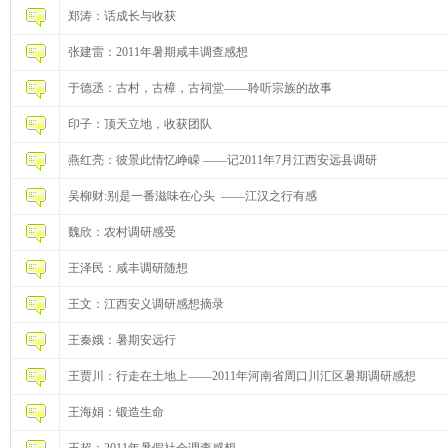
郑涛：话成长与收获
张建雷：2011年暑期咸丰调查感想
于德丞：古村，古樟，古祠堂——聆听宗族的故事
印子：顶天立地，收获团队
燕红亮：彼景此情忆峥嵘 ——记2011年7月江西安远县调研
吴柳财:别是一番滋味在心头 ——江汉之行有感
魏欣：农村调研感受
王泽民：咸丰调研随想
王文：江西安义调研感想摘录
王秦娥：暑期安远行
王贾川：行走在土地上——2011年河南省周口川汇区暑期调研感想
王海娟：锻造生命