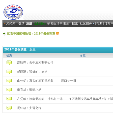
»
您尚未
登录
注册
|
返回主站
|
研究生读书
|
推荐
|
搜索
|
社区服务
|
帮助
|
订阅
三农中国读书论坛
»
2011年暑假调查
2011年暑假调查
版主:
状态
文章
高照亮：关中农村调研心得
舒丽瑰：说好的，旅途
由佳妮：真实的对面是想象 ——周口廿一日
李宜成：调研小感
左雯敏：赣南天地间，神安心自远——江西赣州安远车头镇车头村驻村
周红培：安远之行