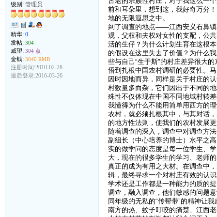
古老的宗族性村庄，对于我这么一个
级别:
管理员
前和耳朵里，想到这，我好奇万分！
地的无限遐思之中。
到了调查的地点——江西安义石鼻镇
精华:
0
观，父权和夫权对女性的支配，公共
发帖:
304
活的生仔？为什么计划生育在这根本
威望:
304 点
的假设在这里失去了价值？为什么我
金钱:
3040 RMB
些与自己“生于斯”的村庄差异很大
注册时间:2010-02-28
悟到扎根中国农村调研的必要性。马
最后登录:2016-03-26
因时因地而异，同样是关于村庄的认
村数量多而杂，它们因出于不同的地
殊性不仅体现在中国不同地域村转差
我懂得为什么不能用简单用西方的理
农村，就必须扎根其中，与其对话，
的地方性法则，使我们的农村发展更
随着调查的深入，调查中对调查方法
副组长（中心培养的博士）水平之高
实的做学问的态度是每一位学生、学
大，现在的很多学生的学习、老师的
真正的成为有用之大材。在调查中，
辑，最终寻求一个对村庄有效的认识
学术还是工作都是一种能力的质的提
调查，融入调查，他们敏感的问题意
同年级的无私的“传帮带”的精神让我
南方的热、蚊子叮咬的痛楚、江西老