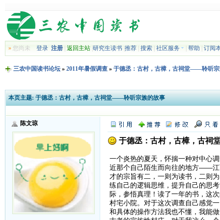
»
您尚未
登录
注册
|
返回主站
|
研究生读书
|
推荐
|
搜索
|
社区服务
|
帮助
|
订阅
三农中国读书论坛
»
2011年暑假调查
»
于德丞：古村，古樟，古祠堂——聆听宗
本页主题:
于德丞：古村，古樟，古祠堂——聆听宗族的故事
陈文琼
于德丞：古村，古樟，古祠
一个炎热的夏天，怀揣一种对中心调
近那个自己陌生而向往的地方——江
才的宗旨有二，一则为读书，二则为
练自己的逻辑思维，提升自己的思考
际，参悟真理！读了一年的书，这次
村宅小院。对于这次调查自己感觉一
和具体的操作方法我也不懂，我能做