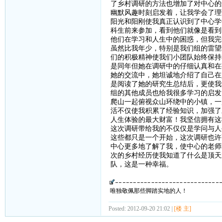
了乡村调研的方法也增加了对中心的
幽默风趣时刻启发着，让我学会了理
阳光和阳刚使我真正认识到了中心学
科生前来参加，看到他们就像是看到
他们在学习和人生中的困惑，但我完
虽然比我年少，特别是我们组的雷望
们的积极精神使我们小团队始终保持
是同年但她在调研中的仔细认真和在
她的交流中，她坦诚地介绍了自己在
是阅读了她的研究生总结后，更使我
组的其他成员也给我很多学习的启发
爬山一起俯视众山环绕中的小镇，一
活不仅使我积累了经验知识，加强了
人生体验的最大财富！我坚信拥有这
这次调研带给我的不仅仅是学问与人
这些都只是一个开始，这次调研也许
中心更多地了解了我，使中心的老师
次的乡村经历使我知道了什么是顶天
队，这是一种幸福。
唯独敬佩那些脚踏实地的人！
Posted: 2012-09-20 21:02 |
[楼 主]