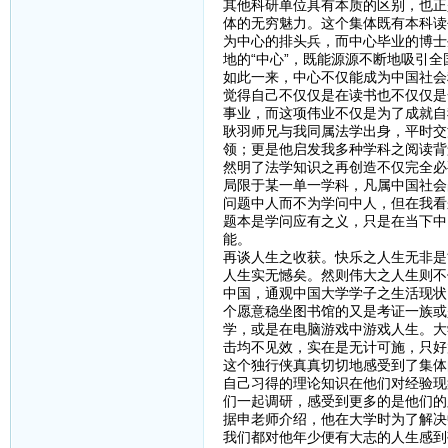
其他科研单位具有本质的区别，也正
体的无穷魅力。这个集体既有本科读
为中心的排头兵，而中心毕业的博士
地的“中心”，既能源源不断地吸引
如此一来，中心不仅能成为中国社会
觉得自己不仅仅是在读书也不仅仅是
事业，而这项伟业不仅是为了成就自
耿羽师兄与我同属法学出身，平时交
领；更是他启发我多种学科之阅读背
然明了法学知识之再创造不仅完全必
局限于某一单一学科，凡属中国社会
问题中人而不为学问中人，但在我看
题本是学问应有之义，只是在当下中
能。
再谈人生之收获。快乐之人生无非是
人生实无憾矣。然则伟大之人生则不
中国，通观中国大学学子之生活现状
个愿意稳坐图书馆的又是考证一族或
学，或是在电脑游戏中游戏人生。大
击均不见效，实在是无计可施，只好
这个独行侠真真切切地感受到了集体
自己习得的理论知识在他们对经验现
们一起调研，感受到更多的是他们的
据申老师介绍，他在大学时为了解决
我们都对他年少便有大志的人生感到