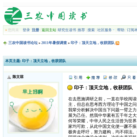
»
您尚未
登录
注册
|
返回主站
|
研究生读书
|
推荐
|
搜索
|
社区服务
|
帮助
|
订阅
三农中国读书论坛
»
2011年暑假调查
»
印子：顶天立地，收获团队
本页主题:
印子：顶天立地，收获团队
陈文琼
印子：顶天立地，收获团队
在去恩施调研之前，一直在学校阅读
主，但总在思考西方理论于中国之问
我辈分析解决中国当下问题一臂之力
展为己任。然我中华素有五千年之大
何等荣耀，中华人民之生活曾为世界
家均可欺，从此中国文化便一蹶不振
极奔走呼吁，努力建构，均不得法。