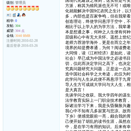
国现代化建设之准则，这实在是可笑
级别:
管理员
方派，称其为殖民派也无不可！或唯
化就能解决中国9亿农民之生计，以
多，内部也是百家争鸣，但在我辈看
精华:
0
创造理论，终使学问悬浮于空中，不
发帖:
304
相比于以上学人的为学方法，我辈暑
威望:
304 点
本是想通之事，何种之人生便有何种
金钱:
3040 RMB
层级和心中有无大关怀。遥想上世纪
注册时间:2010-02-28
老师力荐游学海外，更是在而立之年
最后登录:2016-03-26
境界的却是费孝通，为何？阅读费老
大同情，读《江村经济》是如此，读
社会》早已成为中国法学之必读书目
切，仅此而决定学问之高下，也决定
究真问题研究大问题，正是这一点决
造中国社会科学之大奇迹，此仅为时
此学问与人生从此便不再悬浮于九霄
导人生方可成就大学问与大人生，相
是大真言！
先谈学问之收获。我大学四年的谋生
法学教育实际上一门职业技术教育，
际诸法学习下来，我是头昏脑胀兴趣
我心中不知有几多寂寞与悲凉。故而
下乡》便感觉眼前一亮，颇合我的胃
己便开始了胡乱的读书生涯，虽然在
中，是在学习有用的知识。后来有幸