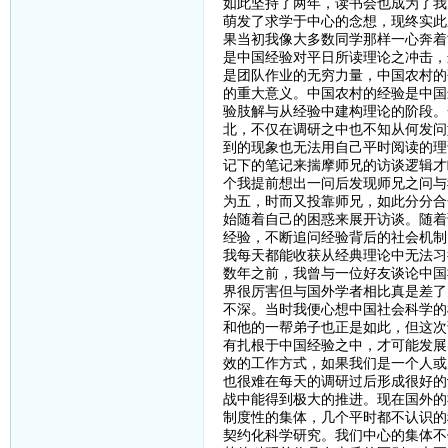
如此坚持了两年，读书会也成为了我
萌发了求学于中心的念想，现终实此
果当初我像大多数同学那样一心奔着
是中国经验对平日所读理论之冲击，
是团队作业的无穷力量，中国农村的
的重大意义。中国农村的经验是中国
验肢解与从经验中建构理论的阶段。
北，不仅在调研之中也不知从何发问
到的现象也无法用自己平时阅读的理
记下的笔记来揣摩师兄的访谈逻辑才
个我提前想出一问后发现师兄之问与
为五，时而又投靠师兄，如此分分合
始随着自己的困惑来展开访谈。随着
经验，不断追问经验背后的社会机制
我每天都能收获从经典理论中无法习
数年之前，我曾与一位好友谈论中国
界很厉害但与国外学者相比真是差了
不深。当时我便心想中国社会科学的
和他的一帮弟子也正是如此，但这次
有扎根于中国经验之中，才可能发展
效的工作方式，如果我们是一个人或
也很难在每天的调研过后形成很好的
战中能得到极大的推进。现在国外的
制度性的集体，几个平时都不认识的
契约化科学研究。我们中心的集体不